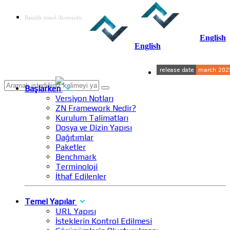
Basitlik temel ilkemizdir.
English
English
Başlarken
Versiyon Notları
ZN Framework Nedir?
Kurulum Talimatları
Dosya ve Dizin Yapısı
Dağıtımlar
Paketler
Benchmark
Terminoloji
İthaf Edilenler
Temel Yapılar
URL Yapısı
İsteklerin Kontrol Edilmesi