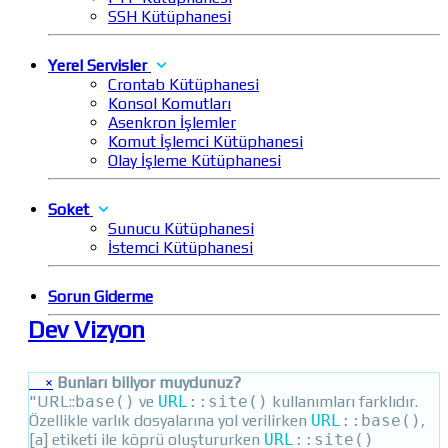
SSH Kütüphanesi
Yerel Servisler
Crontab Kütüphanesi
Konsol Komutları
Asenkron İşlemler
Komut İşlemci Kütüphanesi
Olay İşleme Kütüphanesi
Soket
Sunucu Kütüphanesi
İstemci Kütüphanesi
Sorun Giderme
Dev Vizyon
×
Bunları biliyor muydunuz?
"URL::
base()
ve
URL
::
site()
kullanımları farklıdır.
Özellikle varlık dosyalarına yol verilirken
URL
::
base()
,
[a] etiketi ile köprü oluştururken
URL
::
site()