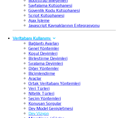
Bootstrap Bileşenleri
Sayfalama Kütüphanesi
Güvenlik Kodu Kütüphanesi
Script Kütüphanesi
Ajax İşleme
Javascript Kaynaklarının Entegrasyonu
Veritabanı Kullanımı
Bağlantı Ayarları
Genel Yöntemler
Koşul Deyimleri
Birleştirme Deyimleri
Sıralama Deyimleri
Diğer Yöntemler
Biçimlendirme
Araçlar
Ortak Veritabanı Yöntemleri
Veri Türleri
Nitelik Türleri
Seçim Yöntemleri
Konuşan Sorgular
Dev Model Genişletmesi
Dev Vizyon