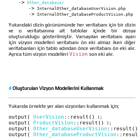
->
Other_database/
->
 InternalOther_databaseUserVision.php

->
 InternalOther_databaseProductVision.php
Yukarıdaki dizin görünümünde her veritabanı için bir dizin
ve o veritabanına ait tablolar içinde bir dosya
oluşturulduğu gösterilmiştir. Varsayılan veritabanı ayarı
için vizyon modelleri veritabanı ön eki almaz iken diğer
veritabanları için tablo adından önce veritabanı ön eki alır.
Ayrıca tüm vizyon modelleri
Vision
son eki alır.
#
Oluşturulan Vizyon Modellerini Kullanmak
Yukarıda örnekte yer alan vizyonları kullanmak için;
output( 
UserVision
::
result()
output( 
ProductVision
::
result()
output( 
Other_databaseUserVision
::
result()
output( 
Other_databaseProductVision
::
resul