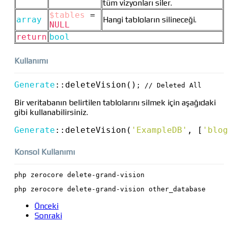
tüm vizyonları siler.
$tables
=
array
Hangi tabloların silineceği.
NULL
return
bool
Kullanımı
Generate
::
deleteVision()
; // Deleted All
Bir veritabanın belirtilen tablolarını silmek için aşağıdaki
gibi kullanabilirsiniz.
Generate
::
deleteVision(
'ExampleDB'
, [
'blog
Konsol Kullanımı
php zerocore delete-grand-vision
php zerocore delete-grand-vision other_database
Önceki
Sonraki