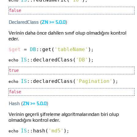
echo 
;
false
DeclaredClass
(
ZN >=
5.0.0
)
Verinin daha önce dahilen sınıf olup olmadığını kontrol
eder.
$get
 = 
DB
::
get(
'tableName'
)
;

IS
::
declaredClass(
'DB'
)
echo 
;
true
IS
::
declaredClass(
'Pagination'
)
echo 
;
false
Hash
(
ZN >=
5.0.0
)
Verinin geçerli şifreleme algoritmalarından biri olup
olmadığını kontrol eder.
IS
::
hash(
'md5'
)
echo 
;