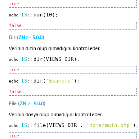
true
IS
::
nan(10)
echo 
;
false
Dir
(
ZN >=
5.0.0
)
Verinin dizin olup olmadığını kontrol eder.
IS
::
dir(VIEWS_DIR)
echo 
;
true
IS
::
dir(
'Example'
)
echo 
;
false
File
(
ZN >=
5.0.0
)
Verinin dosya olup olmadığını kontrol eder.
IS
::
file(VIEWS_DIR . 
'home/main.php'
)
echo 
;
true