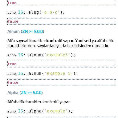
true
IS
::
slug(
'a b-c'
)
echo 
;
false
Alnum
(
ZN >=
5.0.0
)
Alfa sayısal karakter kontrolü yapar. Yani veri ya alfabetik
karakterlerden, sayılardan ya da her ikisinden olmalıdır.
IS
::
alnum(
'example5'
)
echo 
;
true
IS
::
alnum(
'example 5'
)
echo 
;
false
Alpha
(
ZN >=
5.0.0
)
Alfabetik karakter kontrolü yapar.
IS
::
alpha(
'example'
)
echo 
;