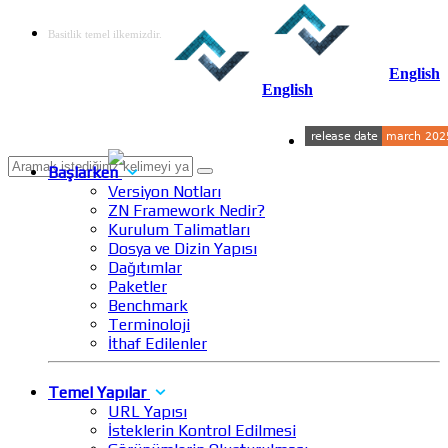
Basitlik temel ilkemizdir.
English
English
Başlarken
Versiyon Notları
ZN Framework Nedir?
Kurulum Talimatları
Dosya ve Dizin Yapısı
Dağıtımlar
Paketler
Benchmark
Terminoloji
İthaf Edilenler
Temel Yapılar
URL Yapısı
İsteklerin Kontrol Edilmesi