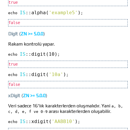
true
IS
::
alpha(
'example5'
)
echo 
;
false
Digit
(
ZN >=
5.0.0
)
Rakam kontrolü yapar.
IS
::
digit(10)
echo 
;
true
IS
::
digit(
'10a'
)
echo 
;
false
xDigit
(
ZN >=
5.0.0
)
Veri sadece 16'lık karakterlerden oluşmalıdır. Yani
a, b,
arası karakterlerden oluşabilir.
c, d, e, f ve 0-9
IS
::
xdigit(
'AABB10'
)
echo 
;