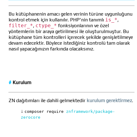
Bu kütüphanenin amacı gelen verinin türüne uygunluğunu
kontrol etmek için kullanılır. PHP'nin tanımlı
is_*
,
filter_*
,
ctype_*
fonksiyonlarının ve özel
yöntemlerin bir araya getirilmesi ile oluşturulmuştur. Bu
kütüphane tüm kontrolleri içerecek şekilde genişletilmeye
devam edecektir. Böylece istediğiniz kontrolü tam olarak
nasıl yapacağınızın farkında olacaksınız.
#
Kurulum
ZN dağıtımları ile dahili gelmektedir
kurulum gerektirmez
.
↓
composer require
znframework/package-
zerocore