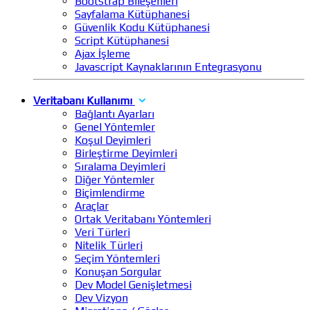
Bootstrap Bileşenleri
Sayfalama Kütüphanesi
Güvenlik Kodu Kütüphanesi
Script Kütüphanesi
Ajax İşleme
Javascript Kaynaklarının Entegrasyonu
Veritabanı Kullanımı
Bağlantı Ayarları
Genel Yöntemler
Koşul Deyimleri
Birleştirme Deyimleri
Sıralama Deyimleri
Diğer Yöntemler
Biçimlendirme
Araçlar
Ortak Veritabanı Yöntemleri
Veri Türleri
Nitelik Türleri
Seçim Yöntemleri
Konuşan Sorgular
Dev Model Genişletmesi
Dev Vizyon