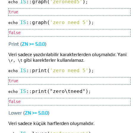
IS
::
graph(
'zeroneed5'
)
echo 
;
true
IS
::
graph(
'zero need 5'
)
echo 
;
false
Print
(
ZN >=
5.0.0
)
Veri sadece yazdırılabilir karakterlerden oluşmalıdır. Yani
gibi karekterler kullanılamaz.
\r, \t
IS
::
print(
'zero need 5'
)
echo 
;
true
IS
::
print("zero\tneed")
echo 
;
false
Lower
(
ZN >=
5.0.0
)
Veri sadece küçük harflerden oluşmalıdır.