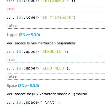
IS
::
lower(
'znframework'
)
echo 
;
true
IS
::
lower(
'zn framework'
)
echo 
;
false
Upper
(
ZN >=
5.0.0
)
Veri sadece büyük harflerden oluşmalıdır.
IS
::
upper(
'ZERONEED'
)
echo 
;
true
IS
::
upper(
'ZERO NEED'
)
echo 
;
false
Space
(
ZN >=
5.0.0
)
Veri sadece boşluk karakterlerinden oluşmalıdır.
IS
::
space(" \n\t")
echo 
;