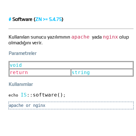
#
Software (
ZN >=
5.4.75
)
Kullanılan sunucu yazılımının
apache
yada
nginx
olup
olmadığını verir.
Parametreler
void
return
string
Kullanımlar
IS
::
software()
echo 
;
apache or nginx