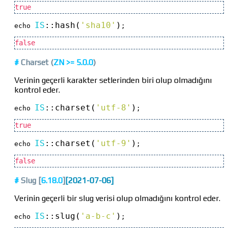
true
IS
::
hash(
'sha10'
)
echo 
;
false
#
Charset
(
ZN >=
5.0.0
)
Verinin geçerli karakter setlerinden biri olup olmadığını
kontrol eder.
IS
::
charset(
'utf-8'
)
echo 
;
true
IS
::
charset(
'utf-9'
)
echo 
;
false
#
Slug [
6.18.0
]
[2021-07-06]
Verinin geçerli bir slug verisi olup olmadığını kontrol eder.
IS
::
slug(
'a-b-c'
)
echo 
;