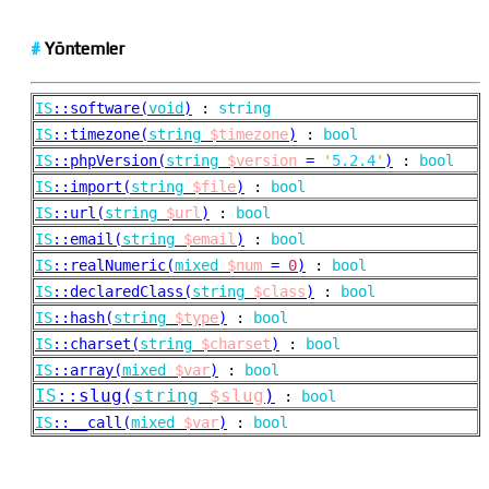
#
Yöntemler
IS
::
software(
void
)
:
string
IS
::
timezone(
string
$timezone
)
:
bool
IS
::
phpVersion(
string
$version
=
'
5.2.4
'
)
:
bool
IS
::
import(
string
$file
)
:
bool
IS
::
url(
string
$url
)
:
bool
IS
::
email(
string
$email
)
:
bool
IS
::
realNumeric(
mixed
$num
=
0
)
:
bool
IS
::
declaredClass(
string
$class
)
:
bool
IS
::
hash(
string
$type
)
:
bool
IS
::
charset(
string
$charset
)
:
bool
IS
::
array(
mixed
$var
)
:
bool
IS
::
slug(
string
$slug
)
:
bool
IS
::
__call(
mixed
$var
)
:
bool