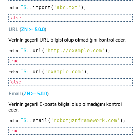
IS
::
import(
'abc.txt'
)
echo 
;
false
URL
(
ZN >=
5.0.0
)
Verinin geçerli URL bilgisi olup olmadığını kontrol eder.
IS
::
url(
'http://example.com'
)
echo 
;
true
IS
::
url(
'example.com'
)
echo 
;
false
Email
(
ZN >=
5.0.0
)
Verinin geçerli E-posta bilgisi olup olmadığını kontrol
eder.
IS
::
email(
'
robot@znframework.com
'
)
echo 
;
true