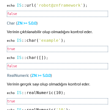
IS
::
url(
'robot@znframework'
)
echo 
;
false
Char
(
ZN >=
5.0.0
)
Verinin çıktılanabilir olup olmadığını kontrol eder.
IS
::
char(
'example'
)
echo 
;
true
IS
::
char([])
echo 
;
false
RealNumeric
(
ZN >=
5.0.0
)
Verinin gerçek sayı olup olmadığını kontrol eder.
IS
::
realNumeric(10)
echo 
;
true
IS
::
realNumeric(
'10'
)