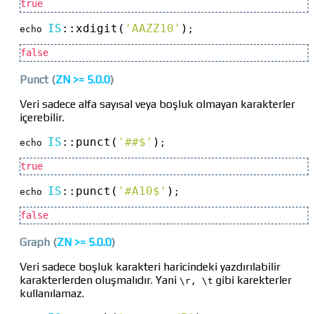
true
IS
::
xdigit(
'AAZZ10'
)
echo 
;
false
Punct
(
ZN >=
5.0.0
)
Veri sadece alfa sayısal veya boşluk olmayan karakterler
içerebilir.
IS
::
punct(
'##$'
)
echo 
;
true
IS
::
punct(
'#A10$'
)
echo 
;
false
Graph
(
ZN >=
5.0.0
)
Veri sadece boşluk karakteri haricindeki yazdırılabilir
karakterlerden oluşmalıdır. Yani
gibi karekterler
\r, \t
kullanılamaz.