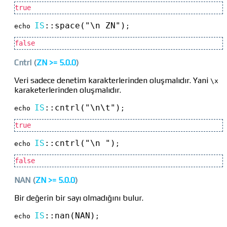
true
IS
::
space("\n ZN")
echo 
;
false
Cntrl
(
ZN >=
5.0.0
)
Veri sadece denetim karakterlerinden oluşmalıdır. Yani
\x
karaketerlerinden oluşmalıdır.
IS
::
cntrl("\n\t")
echo 
;
true
IS
::
cntrl("\n ")
echo 
;
false
NAN
(
ZN >=
5.0.0
)
Bir değerin bir sayı olmadığını bulur.
IS
::
nan(NAN)
echo 
;