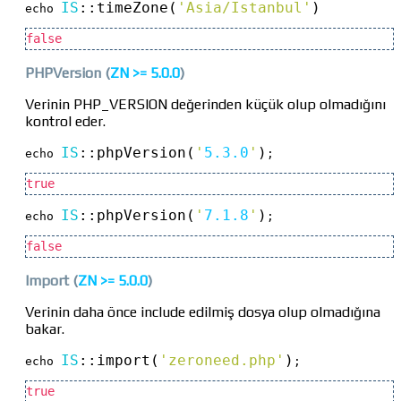
IS
::
timeZone(
'Asia/Istanbul'
)
echo 
false
PHPVersion
(
ZN >=
5.0.0
)
Verinin PHP_VERSION değerinden küçük olup olmadığını
kontrol eder.
IS
::
phpVersion(
'
5.3.0
'
)
echo 
;
true
IS
::
phpVersion(
'
7.1.8
'
)
echo 
;
false
Import
(
ZN >=
5.0.0
)
Verinin daha önce include edilmiş dosya olup olmadığına
bakar.
IS
::
import(
'zeroneed.php'
)
echo 
;
true