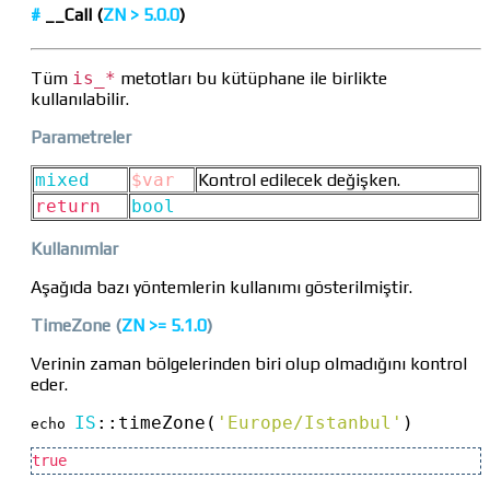
#
__Call (
ZN >
5.0.0
)
Tüm
is_*
metotları bu kütüphane ile birlikte
kullanılabilir.
Parametreler
mixed
$var
Kontrol edilecek değişken.
return
bool
Kullanımlar
Aşağıda bazı yöntemlerin kullanımı gösterilmiştir.
TimeZone
(
ZN >=
5.1.0
)
Verinin zaman bölgelerinden biri olup olmadığını kontrol
eder.
IS
::
timeZone(
'Europe/Istanbul'
)
echo 
true