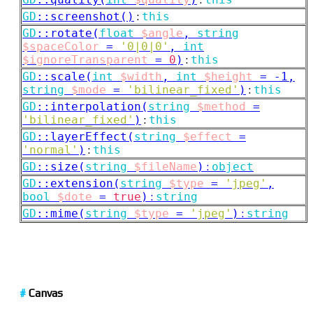
GD
::
screenshot()
:
this
GD
::
rotate(
float
$angle
,
string
$spaceColor
=
'0|0|0'
,
int
$ignoreTransparent
=
0
)
:
this
GD
::
scale(
int
$width
,
int
$height
=
-1,
string
$mode
=
'bilinear_fixed'
)
:
this
GD
::
interpolation(
string
$method
=
'bilinear_fixed'
)
:
this
GD
::
layerEffect(
string
$effect
=
'normal'
)
:
this
GD
::
size(
string
$fileName
)
:
object
GD
::
extension(
string
$type
=
'jpeg'
,
bool
$dote
=
true
)
:
string
GD
::
mime(
string
$type
=
'jpeg'
)
:
string
#
Canvas