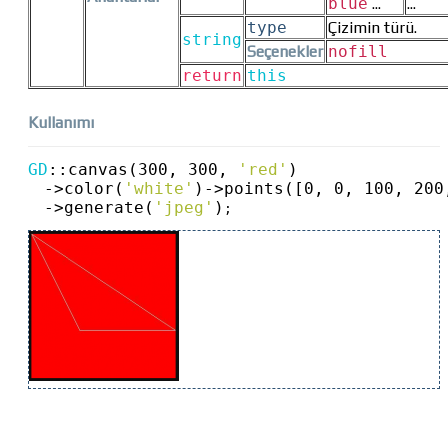
blue
...
...
type
Çizimin türü.
string
Seçenekler
nofill
return
this
Kullanımı
GD
::
canvas(300, 300, 
'red'
)
->
color(
'white'
)
->
points([0, 0, 100, 200
->
generate(
'jpeg'
)
;