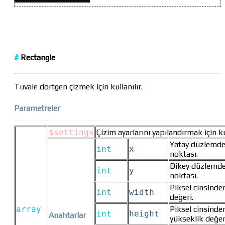
#
Rectangle
Tuvale dörtgen çizmek için kullanılır.
Parametreler
$settings
Çizim ayarlarını yapılandırmak için kul
Yatay düzlemde
int
x
noktası.
Dikey düzlemde
int
y
noktası.
Piksel cinsinde
int
width
değeri.
array
Piksel cinsinde
int
height
Anahtarlar
yükseklik değer