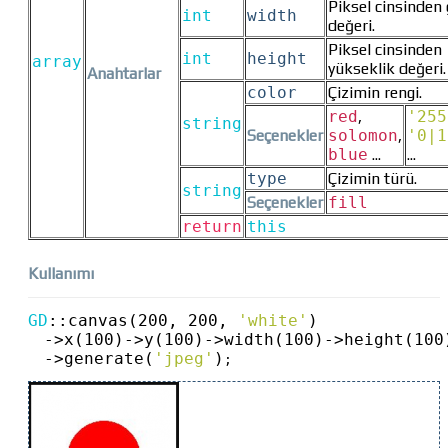
Piksel cinsinden 
int
width
değeri.
Piksel cinsinden
int
height
array
yükseklik değeri.
Anahtarlar
color
Çizimin rengi.
red
,
'255
string
Seçenekler
solomon
,
'0|1
blue
...
...
type
Çizimin türü.
string
Seçenekler
fill
return
this
Kullanımı
GD
::
canvas(200, 200, 
'white'
)
->
x(100)
->
y(100)
->
width(100)
->
height(100
->
generate(
'jpeg'
)
;