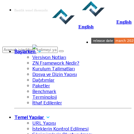
Basitlik temel ilkemizdir.
English
English
Başlarken
Versiyon Notları
ZN Framework Nedir?
Kurulum Talimatları
Dosya ve Dizin Yapısı
Dağıtımlar
Paketler
Benchmark
Terminoloji
İthaf Edilenler
Temel Yapılar
URL Yapısı
İsteklerin Kontrol Edilmesi