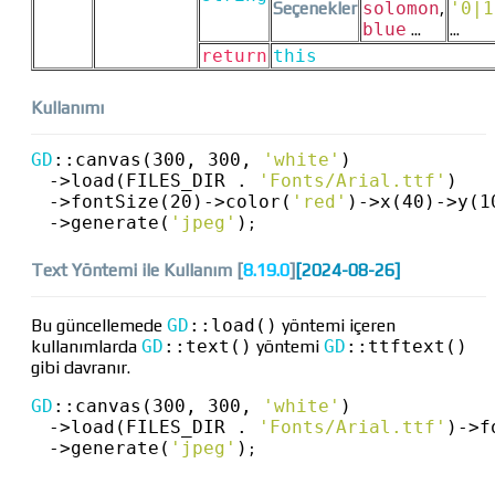
Seçenekler
solomon
,
'0|1
blue
...
...
return
this
Kullanımı
GD
::
canvas(300, 300, 
'white'
)
->
load(FILES_DIR . 
'Fonts/Arial.ttf'
)
->
fontSize(20)
->
color(
'red'
)
->
x(40)
->
y(1
->
generate(
'jpeg'
)
;
Text Yöntemi ile Kullanım [
8.19.0
]
[2024-08-26]
Bu güncellemede
GD
::
load()
yöntemi içeren
kullanımlarda
GD
::
text()
yöntemi
GD
::
ttftext()
gibi davranır.
GD
::
canvas(300, 300, 
'white'
)
->
load(FILES_DIR . 
'Fonts/Arial.ttf'
)
->
f
->
generate(
'jpeg'
)
;