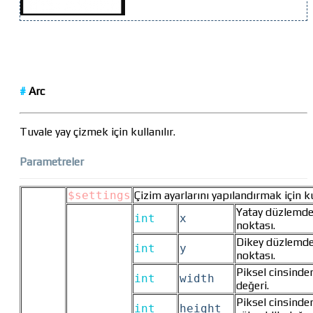
#
Arc
Tuvale yay çizmek için kullanılır.
Parametreler
$settings
Çizim ayarlarını yapılandırmak için kul
Yatay düzlemde
int
x
noktası.
Dikey düzlemde
int
y
noktası.
Piksel cinsinde
int
width
değeri.
Piksel cinsinde
int
height