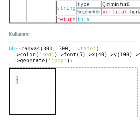
type
Çizimin türü.
string
Seçenekler
vertical
, hori
return
this
Kullanımı
GD
::
canvas(300, 300, 
'white'
)
->
color(
'red'
)
->
font(5)
->
x(40)
->
y(100)
->
->
generate(
'jpeg'
)
;