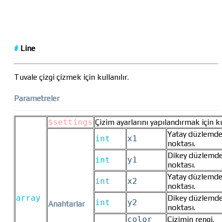
#
Line
Tuvale çizgi çizmek için kullanılır.
Parametreler
$settings
Çizim ayarlarını yapılandırmak için kul
Yatay düzlemde
int
x1
noktası.
Dikey düzlemde
int
y1
noktası.
Yatay düzlemde
int
x2
noktası.
array
Dikey düzlemde
int
y2
Anahtarlar
noktası.
color
Çizimin rengi.