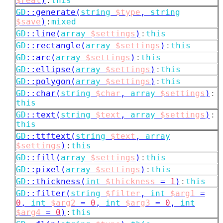
$real
)
:
this
GD
::
generate(
string
$type
,
string
$save
)
:
mixed
GD
::
line(
array
$settings
)
:
this
GD
::
rectangle(
array
$settings
)
:
this
GD
::
arc(
array
$settings
)
:
this
GD
::
ellipse(
array
$settings
)
:
this
GD
::
polygon(
array
$settings
)
:
this
GD
::
char(
string
$char
,
array
$settings
)
:
this
GD
::
text(
string
$text
,
array
$settings
)
:
this
GD
::
ttftext(
string
$text
,
array
$settings
)
:
this
GD
::
fill(
array
$settings
)
:
this
GD
::
pixel(
array
$settings
)
:
this
GD
::
thickness(
int
$thickness
=
1
)
:
this
GD
::
filter(
string
$filter
,
int
$arg1
=
0
,
int
$arg2
=
0
,
int
$arg3
=
0
,
int
$arg4
=
0
)
:
this