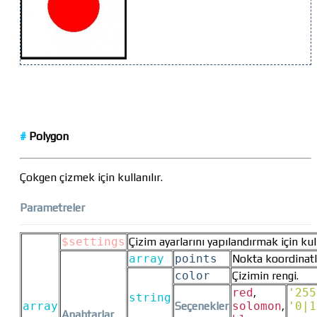
#
Polygon
Çokgen çizmek için kullanılır.
Parametreler
$settings
Çizim ayarlarını yapılandırmak için kull
array
points
Nokta koordinatla
color
Çizimin rengi.
red
,
'255
string
array
Seçenekler
solomon
,
'0|1
Anahtarlar