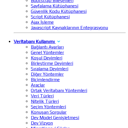
Bootstrap Bileşenleri
Sayfalama Kütüphanesi
Güvenlik Kodu Kütüphanesi
Script Kütüphanesi
Ajax İşleme
Javascript Kaynaklarının Entegrasyonu
Veritabanı Kullanımı
Bağlantı Ayarları
Genel Yöntemler
Koşul Deyimleri
Birleştirme Deyimleri
Sıralama Deyimleri
Diğer Yöntemler
Biçimlendirme
Araçlar
Ortak Veritabanı Yöntemleri
Veri Türleri
Nitelik Türleri
Seçim Yöntemleri
Konuşan Sorgular
Dev Model Genişletmesi
Dev Vizyon