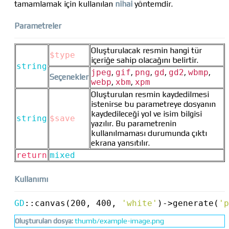
tamamlamak için kullanılan
nihai
yöntemdir.
Parametreler
Oluşturulacak resmin hangi tür
$type
içeriğe sahip olacağını belirtir.
string
jpeg
,
gif
,
png
,
gd
,
gd2
,
wbmp
,
Seçenekler
webp
,
xbm
,
xpm
Oluşturulan resmin kaydedilmesi
istenirse bu parametreye dosyanın
kaydedileceği yol ve isim bilgisi
string
$save
yazılır. Bu parametrenin
kullanılmaması durumunda çıktı
ekrana yansıtılır.
return
mixed
Kullanımı
GD
::
canvas(200, 400, 
'white'
)
->
generate(
'p
Oluşturulan dosya:
thumb/example-image.png