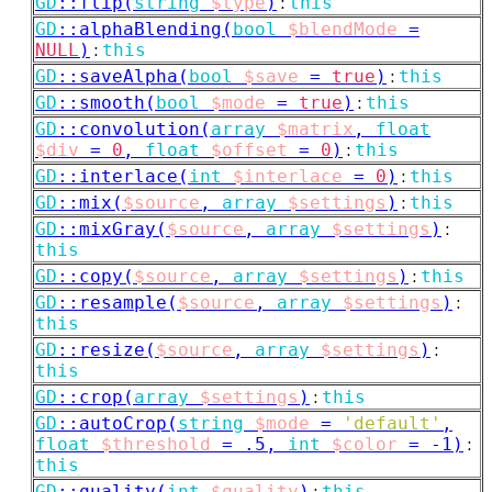
GD
::
flip(
string
$type
)
:
this
GD
::
alphaBlending(
bool
$blendMode
=
NULL
)
:
this
GD
::
saveAlpha(
bool
$save
=
true
)
:
this
GD
::
smooth(
bool
$mode
=
true
)
:
this
GD
::
convolution(
array
$matrix
,
float
$div
=
0
,
float
$offset
=
0
)
:
this
GD
::
interlace(
int
$interlace
=
0
)
:
this
GD
::
mix(
$source
,
array
$settings
)
:
this
GD
::
mixGray(
$source
,
array
$settings
)
:
this
GD
::
copy(
$source
,
array
$settings
)
:
this
GD
::
resample(
$source
,
array
$settings
)
:
this
GD
::
resize(
$source
,
array
$settings
)
:
this
GD
::
crop(
array
$settings
)
:
this
GD
::
autoCrop(
string
$mode
=
'default'
,
float
$threshold
=
.5,
int
$color
=
-1)
:
this
GD
::
quality(
int
$quality
)
:
this