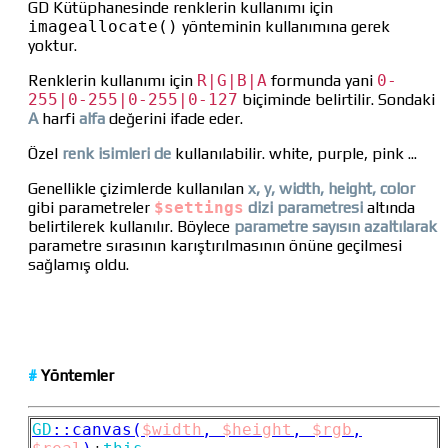
GD Kütüphanesinde renklerin kullanımı için
imageallocate()
yönteminin kullanımına gerek
yoktur.
Renklerin kullanımı için
R|G|B|A
formunda yani
0-
255|0-255|0-255|0-127
biçiminde belirtilir. Sondaki
A
harfi
alfa
değerini ifade eder.
Özel
renk isimleri de
kullanılabilir. white, purple, pink ...
Genellikle çizimlerde kullanılan
x, y, width, height, color
gibi parametreler
$settings
dizi parametresi
altında
belirtilerek kullanılır. Böylece
parametre sayısın azaltılarak
parametre sırasının karıştırılmasının önüne geçilmesi
sağlamış oldu.
#
Yöntemler
GD
::
canvas(
$width
,
$height
,
$rgb
,