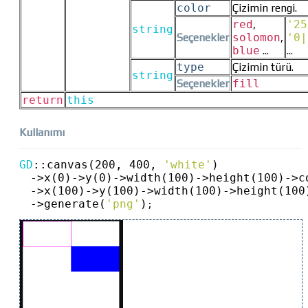
color
Çizimin rengi.
red
,
'25
string
Seçenekler
solomon
,
'0|
blue
...
...
type
Çizimin türü.
string
Seçenekler
fill
return
this
Kullanımı
GD
::
canvas(200, 400, 
'white'
)
->
x(0)
->
y(0)
->
width(100)
->
height(100)
->
c
->
x(100)
->
y(100)
->
width(100)
->
height(100
->
generate(
'png'
)
;