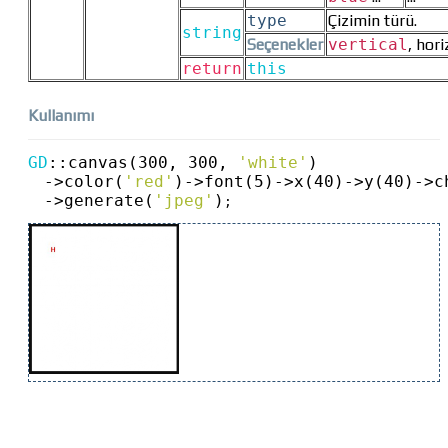
type
Çizimin türü.
string
Seçenekler
vertical
, hori
return
this
Kullanımı
GD
::
canvas(300, 300, 
'white'
)
->
color(
'red'
)
->
font(5)
->
x(40)
->
y(40)
->
c
->
generate(
'jpeg'
)
;