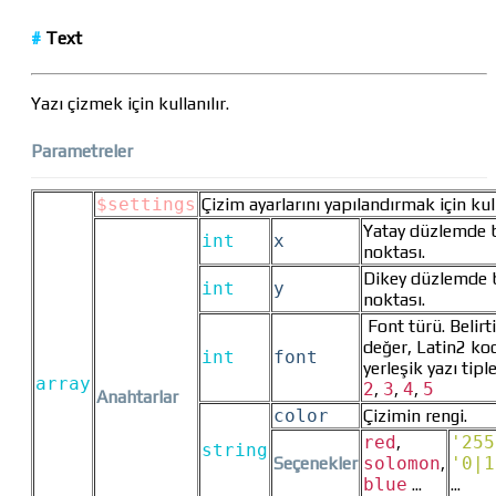
#
Text
Yazı çizmek için kullanılır.
Parametreler
$settings
Çizim ayarlarını yapılandırmak için kull
Yatay düzlemde 
int
x
noktası.
Dikey düzlemde 
int
y
noktası.
Font türü. Belirt
değer, Latin2 ko
int
font
yerleşik yazı tiple
array
2
,
3
,
4
,
5
Anahtarlar
color
Çizimin rengi.
red
,
'255
string
Seçenekler
solomon
,
'0|1
blue
...
...