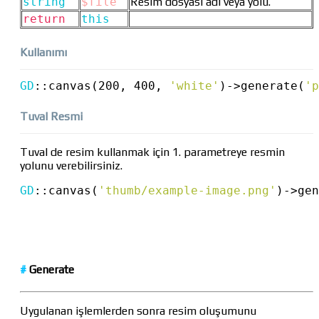
string
$file
Resim dosyası adı veya yolu.
return
this
Kullanımı
GD
::
canvas(200, 400, 
'white'
)
->
generate(
'p
Tuval Resmi
Tuval de resim kullanmak için 1. parametreye resmin
yolunu verebilirsiniz.
GD
::
canvas(
'thumb/example-image.png'
)
->
gen
#
Generate
Uygulanan işlemlerden sonra resim oluşumunu