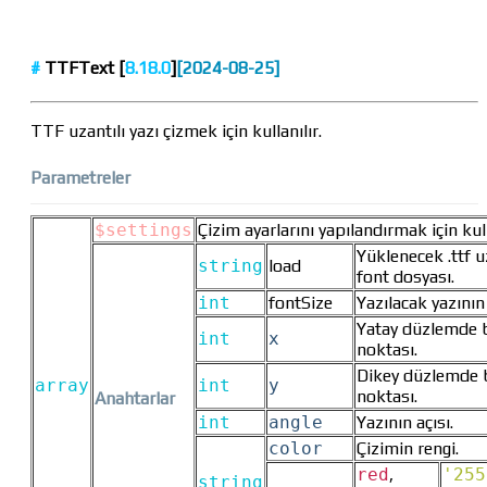
#
TTFText [
8.18.0
]
[2024-08-25]
TTF uzantılı yazı çizmek için kullanılır.
Parametreler
$settings
Çizim ayarlarını yapılandırmak için kull
Yüklenecek .ttf u
string
load
font dosyası.
int
fontSize
Yazılacak yazının
Yatay düzlemde 
int
x
noktası.
Dikey düzlemde 
array
int
y
noktası.
Anahtarlar
int
angle
Yazının açısı.
color
Çizimin rengi.
red
,
'255
string