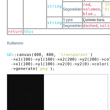
red
,
'25
string
Seçenekler
solomon
,
'0|
blue
...
...
type
Çizimin türü.
string
Seçenekler
dashed
,
soli
return
this
Kullanımı
GD
::
canvas(400, 400, 
'transparent'
)
->
x1(100)
->
y1(100)
->
x2(200)
->
y2(200)
->
co
->
x1(100)
->
y1(100)
->
x2(0)
->
y2(0)
->
color(
->
generate(
'png'
)
;