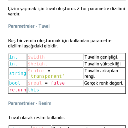
Çizim yapmak için tuval oluşturur. 2 tür parametre dizilimi
vardır.
Parametreler - Tuval
Boş bir zemin oluşturmak için kullanılan parametre
dizilimi aşağıdaki gibidir.
int
$width
Tuvalin genişliği.
int
$height
Tuvalin yüksekliği.
$color
=
Tuvalin arkaplan
string
'transparent'
rengi.
bool
$real
=
false
Gerçek renk değeri.
return
this
Parametreler - Resim
Tuval olarak resim kullanılır.