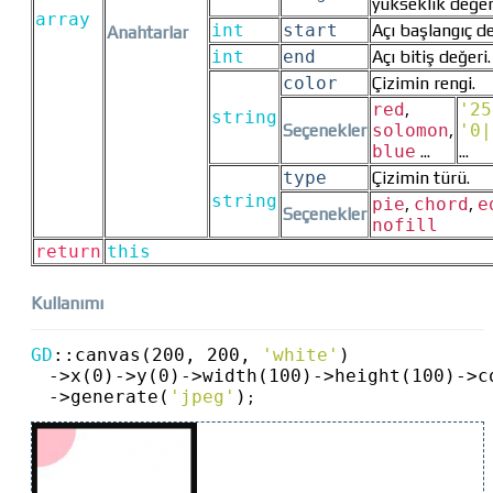
yükseklik değer
array
int
start
Açı başlangıç de
Anahtarlar
int
end
Açı bitiş değeri.
color
Çizimin rengi.
red
,
'25
string
Seçenekler
solomon
,
'0|
blue
...
...
type
Çizimin türü.
string
pie
,
chord
,
e
Seçenekler
nofill
return
this
Kullanımı
GD
::
canvas(200, 200, 
'white'
)
->
x(0)
->
y(0)
->
width(100)
->
height(100)
->
c
->
generate(
'jpeg'
)
;