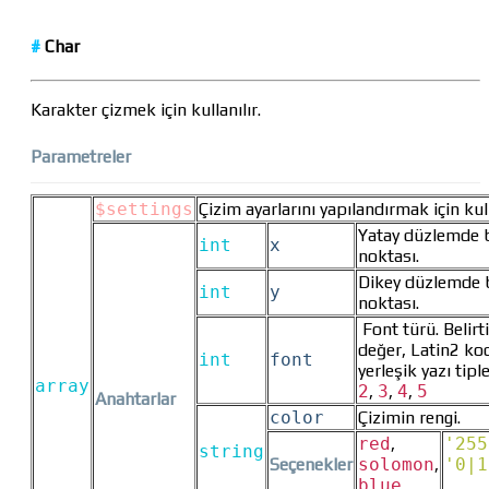
#
Char
Karakter çizmek için kullanılır.
Parametreler
$settings
Çizim ayarlarını yapılandırmak için kull
Yatay düzlemde 
int
x
noktası.
Dikey düzlemde 
int
y
noktası.
Font türü. Belirt
değer, Latin2 ko
int
font
yerleşik yazı tiple
array
2
,
3
,
4
,
5
Anahtarlar
color
Çizimin rengi.
red
,
'255
string
Seçenekler
solomon
,
'0|1
blue
...
...