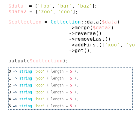
$data
 = 
'foo'
'bar'
'baz'
[
, 
, 
$data2
 = 
'zoo'
'coo'
[
, 
];

$collection
 = 
Collection
::
data(
$data
)
->
merge(
$data2
)
->
reverse()
->
removeLast()
->
addFirst([
'xoo'
, 
'yo
->
get()
;

output(
$collection
)
;
0
=>
string
'xoo'
( length
=
5
)
,
1
=>
string
'yoo'
( length
=
5
)
,
2
=>
string
'coo'
( length
=
5
)
,
3
=>
string
'zoo'
( length
=
5
)
,
4
=>
string
'baz'
( length
=
5
)
,
5
=>
string
'bar'
( length
=
5
)