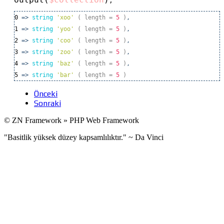
;
0
=>
string
'xoo'
( length
=
5
)
,
1
=>
string
'yoo'
( length
=
5
)
,
2
=>
string
'coo'
( length
=
5
)
,
3
=>
string
'zoo'
( length
=
5
)
,
4
=>
string
'baz'
( length
=
5
)
,
5
=>
string
'bar'
( length
=
5
)
Önceki
Sonraki
© ZN Framework » PHP Web Framework
"Basitlik yüksek düzey kapsamlılıktır." ~ Da Vinci