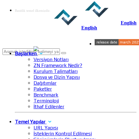
Basitlik temel ilkemizdir.
English
English
Başlarken
Versiyon Notları
ZN Framework Nedir?
Kurulum Talimatları
Dosya ve Dizin Yapısı
Dağıtımlar
Paketler
Benchmark
Terminoloji
İthaf Edilenler
Temel Yapılar
URL Yapısı
İsteklerin Kontrol Edilmesi