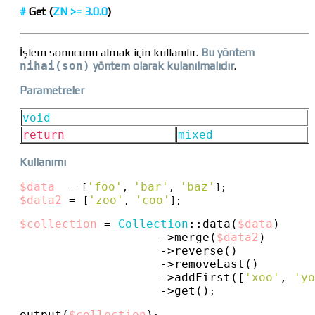
#
Get
(
ZN >=
3.0.0
)
İşlem sonucunu almak için kullanılır.
Bu yöntem
nihai(son)
yöntem olarak kulanılmalıdır
.
Parametreler
void
return
mixed
Kullanımı
$data
 = 
'foo'
'bar'
'baz'
[
, 
, 
$data2
 = 
'zoo'
'coo'
[
, 
];

$collection
 = 
Collection
::
data(
$data
)
->
merge(
$data2
)
->
reverse()
->
removeLast()
->
addFirst([
'xoo'
, 
'yo
->
get()
;

output(
$collection
)