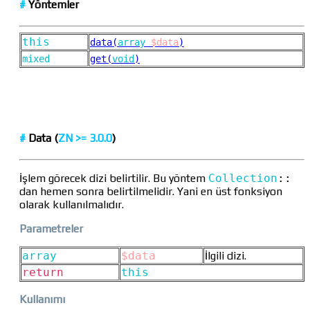
#
Yöntemler
this
data(
array
$data
)
mixed
get(
void
)
#
Data
(
ZN >=
3.0.0
)
İşlem görecek dizi belirtilir. Bu yöntem
Collection
::
dan hemen sonra belirtilmelidir. Yani en üst fonksiyon
olarak kullanılmalıdır.
Parametreler
array
$data
İlgili dizi.
return
this
Kullanımı