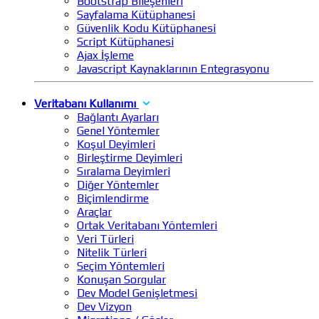
Bootstrap Bileşenleri
Sayfalama Kütüphanesi
Güvenlik Kodu Kütüphanesi
Script Kütüphanesi
Ajax İşleme
Javascript Kaynaklarının Entegrasyonu
Veritabanı Kullanımı
Bağlantı Ayarları
Genel Yöntemler
Koşul Deyimleri
Birleştirme Deyimleri
Sıralama Deyimleri
Diğer Yöntemler
Biçimlendirme
Araçlar
Ortak Veritabanı Yöntemleri
Veri Türleri
Nitelik Türleri
Seçim Yöntemleri
Konuşan Sorgular
Dev Model Genişletmesi
Dev Vizyon