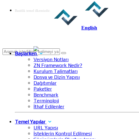
Basitlik temel ilkemizdir.
English
Başlarken
Versiyon Notları
ZN Framework Nedir?
Kurulum Talimatları
Dosya ve Dizin Yapısı
Dağıtımlar
Paketler
Benchmark
Terminoloji
İthaf Edilenler
Temel Yapılar
URL Yapısı
İsteklerin Kontrol Edilmesi