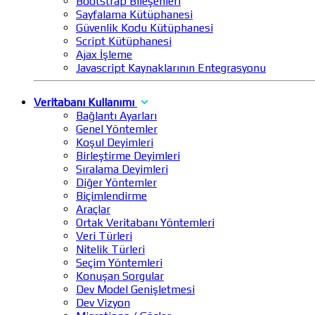
Bootstrap Bileşenleri
Sayfalama Kütüphanesi
Güvenlik Kodu Kütüphanesi
Script Kütüphanesi
Ajax İşleme
Javascript Kaynaklarının Entegrasyonu
Veritabanı Kullanımı
Bağlantı Ayarları
Genel Yöntemler
Koşul Deyimleri
Birleştirme Deyimleri
Sıralama Deyimleri
Diğer Yöntemler
Biçimlendirme
Araçlar
Ortak Veritabanı Yöntemleri
Veri Türleri
Nitelik Türleri
Seçim Yöntemleri
Konuşan Sorgular
Dev Model Genişletmesi
Dev Vizyon