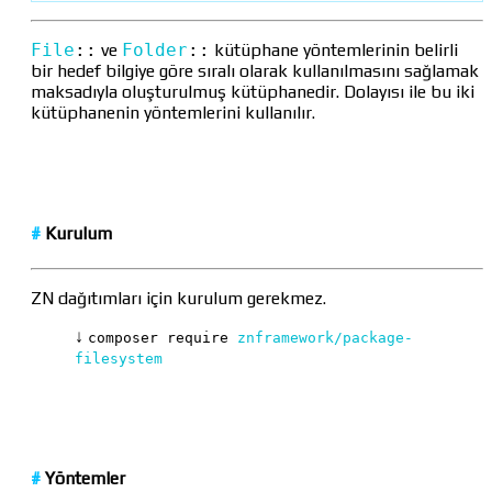
File
::
ve
Folder
::
kütüphane yöntemlerinin belirli
bir hedef bilgiye göre sıralı olarak kullanılmasını sağlamak
maksadıyla oluşturulmuş kütüphanedir. Dolayısı ile bu iki
kütüphanenin yöntemlerini kullanılır.
#
Kurulum
ZN dağıtımları için kurulum gerekmez.
↓
composer require
znframework/package-
filesystem
#
Yöntemler