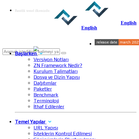
Basitlik temel ilkemizdir.
English
English
Başlarken
Versiyon Notları
ZN Framework Nedir?
Kurulum Talimatları
Dosya ve Dizin Yapısı
Dağıtımlar
Paketler
Benchmark
Terminoloji
İthaf Edilenler
Temel Yapılar
URL Yapısı
İsteklerin Kontrol Edilmesi