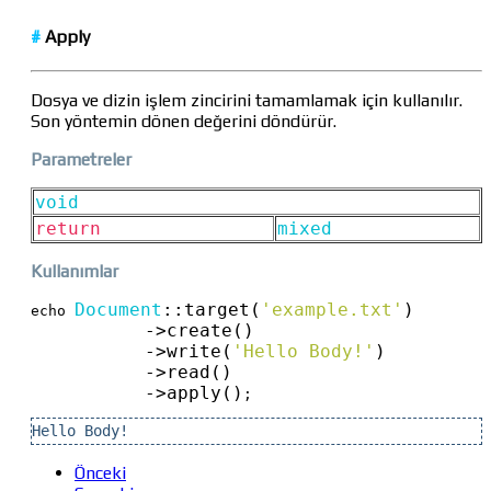
#
Apply
Dosya ve dizin işlem zincirini tamamlamak için kullanılır.
Son yöntemin dönen değerini döndürür.
Parametreler
void
return
mixed
Kullanımlar
Document
::
target(
'example.txt'
)
echo 
->
create()
->
write(
'Hello Body!'
)
->
read()
->
apply()
;
Hello Body!
Önceki