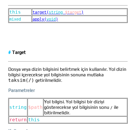
this
target(
string
$target
)
mixed
apply(
void
)
#
Target
Dosya veya dizin bilgisini belirtmek için kullanılır. Yol dizin
bilgisi içerecekse yol bilgisinin sonuna mutlaka
taksim(/)
getirilmelidir.
Parametreler
Yol bilgisi. Yol bilgisi bir diziyi
string
$path
gösterecekse yol bilgisinin sonu
ile
/
bitirilmelidir.
return
this