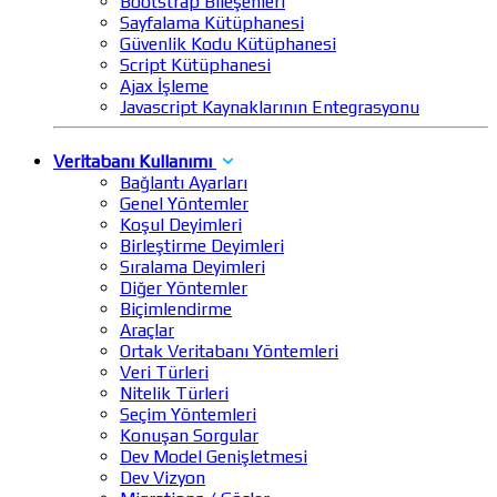
Bootstrap Bileşenleri
Sayfalama Kütüphanesi
Güvenlik Kodu Kütüphanesi
Script Kütüphanesi
Ajax İşleme
Javascript Kaynaklarının Entegrasyonu
Veritabanı Kullanımı
Bağlantı Ayarları
Genel Yöntemler
Koşul Deyimleri
Birleştirme Deyimleri
Sıralama Deyimleri
Diğer Yöntemler
Biçimlendirme
Araçlar
Ortak Veritabanı Yöntemleri
Veri Türleri
Nitelik Türleri
Seçim Yöntemleri
Konuşan Sorgular
Dev Model Genişletmesi
Dev Vizyon