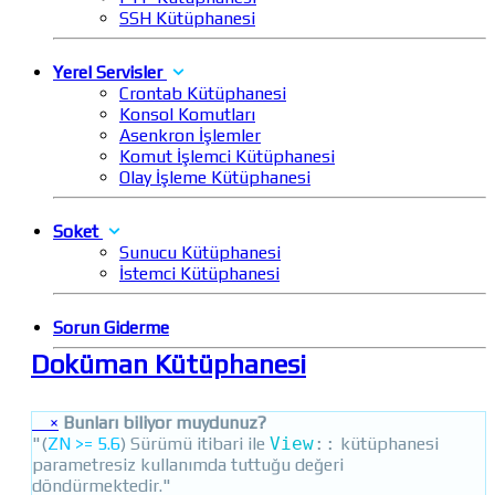
SSH Kütüphanesi
Yerel Servisler
Crontab Kütüphanesi
Konsol Komutları
Asenkron İşlemler
Komut İşlemci Kütüphanesi
Olay İşleme Kütüphanesi
Soket
Sunucu Kütüphanesi
İstemci Kütüphanesi
Sorun Giderme
Doküman Kütüphanesi
×
Bunları biliyor muydunuz?
"(
ZN >= 5.6
) Sürümü itibari ile
View
::
kütüphanesi
parametresiz kullanımda tuttuğu değeri
döndürmektedir."