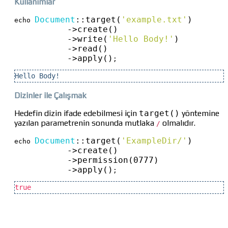
Kullanımlar
Document
::
target(
'example.txt'
)
echo 
->
create()
->
write(
'Hello Body!'
)
->
read()
->
apply()
;
Hello Body!
Dizinler ile Çalışmak
Hedefin dizin ifade edebilmesi için
target()
yöntemine
yazılan parametrenin sonunda mutlaka
olmalıdır.
/
Document
::
target(
'ExampleDir/'
)
echo 
->
create()
->
permission(0777)
->
apply()
;
true