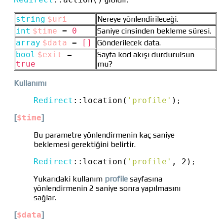
string
$uri
Nereye yönlendirileceği.
int
$time
=
0
Saniye cinsinden bekleme süresi.
array
$data
=
[]
Gönderilecek data.
bool
$exit
=
Sayfa kod akışı durdurulsun
true
mu?
Kullanımı
Redirect
::
location(
'profile'
)
;
[
$time
]
Bu parametre yönlendirmenin kaç saniye
beklemesi gerektiğini belirtir.
Redirect
::
location(
'profile'
, 2)
;
Yukarıdaki kullanım
profile
sayfasına
yönlendirmenin 2 saniye sonra yapılmasını
sağlar.
[
$data
]