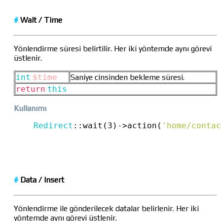
#
Wait
/
Time
Yönlendirme süresi belirtilir. Her iki yöntemde aynı görevi
üstlenir.
int
$time
Saniye cinsinden bekleme süresi.
return
this
Kullanımı
Redirect
::
wait(3)
->
action(
'home/contac
#
Data
/
Insert
Yönlendirme ile gönderilecek datalar belirlenir. Her iki
yöntemde aynı görevi üstlenir.