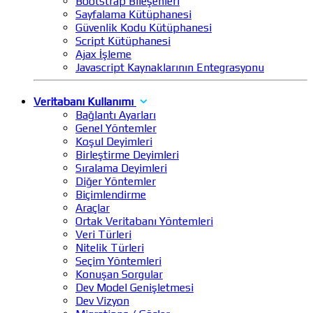
Bootstrap Bileşenleri
Sayfalama Kütüphanesi
Güvenlik Kodu Kütüphanesi
Script Kütüphanesi
Ajax İşleme
Javascript Kaynaklarının Entegrasyonu
Veritabanı Kullanımı
Bağlantı Ayarları
Genel Yöntemler
Koşul Deyimleri
Birleştirme Deyimleri
Sıralama Deyimleri
Diğer Yöntemler
Biçimlendirme
Araçlar
Ortak Veritabanı Yöntemleri
Veri Türleri
Nitelik Türleri
Seçim Yöntemleri
Konuşan Sorgular
Dev Model Genişletmesi
Dev Vizyon