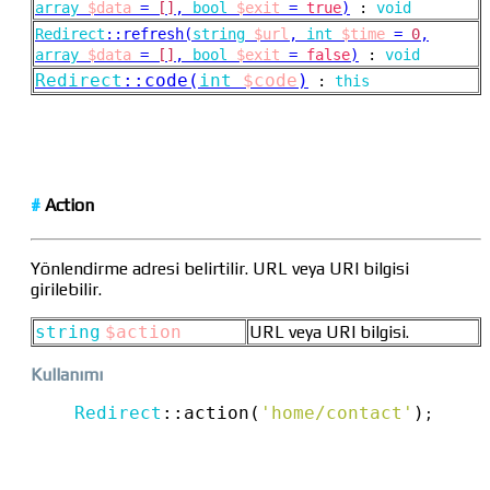
array
$data
=
[]
,
bool
$exit
=
true
)
:
void
Redirect
::
refresh(
string
$url
,
int
$time
=
0
,
array
$data
=
[]
,
bool
$exit
=
false
)
:
void
Redirect
::
code(
int
$code
)
:
this
#
Action
Yönlendirme adresi belirtilir. URL veya URI bilgisi
girilebilir.
string
$action
URL veya URI bilgisi.
Kullanımı
Redirect
::
action(
'home/contact'
)
;