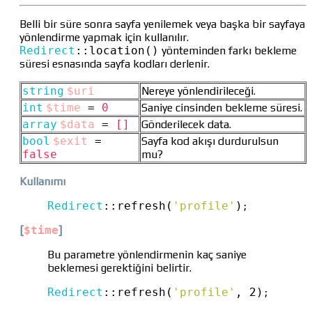
Belli bir süre sonra sayfa yenilemek veya başka bir sayfaya
yönlendirme yapmak için kullanılır.
Redirect
::
location()
yönteminden farkı bekleme
süresi esnasında sayfa kodları derlenir.
string
$uri
Nereye yönlendirileceği.
int
$time
=
0
Saniye cinsinden bekleme süresi.
array
$data
=
[]
Gönderilecek data.
bool
$exit
=
Sayfa kod akışı durdurulsun
false
mu?
Kullanımı
Redirect
::
refresh(
'profile'
)
;
[
$time
]
Bu parametre yönlendirmenin kaç saniye
beklemesi gerektiğini belirtir.
Redirect
::
refresh(
'profile'
, 2)
;