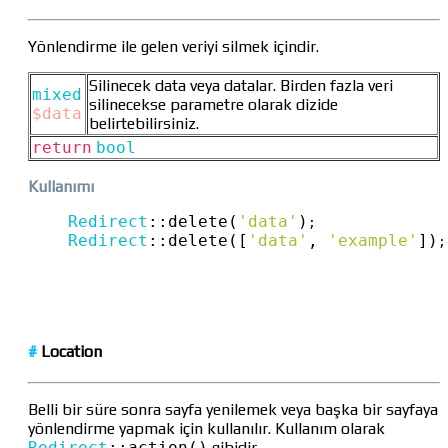
Yönlendirme ile gelen veriyi silmek içindir.
Silinecek data veya datalar. Birden fazla veri
mixed
silinecekse parametre olarak dizide
$data
belirtebilirsiniz.
return
bool
Kullanımı
Redirect
::
delete(
'data'
)
Redirect
::
delete([
'data'
, 
'example'
])
;
#
Location
Belli bir süre sonra sayfa yenilemek veya başka bir sayfaya
yönlendirme yapmak için kullanılır. Kullanım olarak
Redirect
::
action()
gibidir.