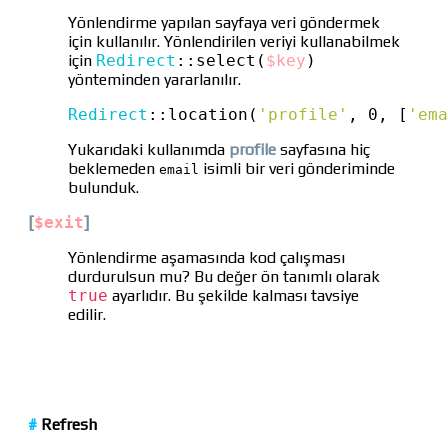
Yönlendirme yapılan sayfaya veri göndermek
için kullanılır. Yönlendirilen veriyi kullanabilmek
için
Redirect
::
select(
$key
)
yönteminden yararlanılır.
Redirect
::
location(
'profile'
, 0, [
'ema
Yukarıdaki kullanımda
profile
sayfasına hiç
beklemeden
isimli bir veri gönderiminde
email
bulunduk.
[
$exit
]
Yönlendirme aşamasında kod çalışması
durdurulsun mu? Bu değer ön tanımlı olarak
true
ayarlıdır. Bu şekilde kalması tavsiye
edilir.
#
Refresh