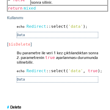
sonra silinir.
return
mixed
Kullanımı
Redirect
::
select(
'data'
)
echo 
;
Data
[
$isDelete
]
Bu parametre ile veri 1 kez çıktılandıktan sonra
2. parametrenin
true
ayarlanması durumunda
silinebilir.
Redirect
::
select(
'data'
, 
true
)
echo 
;
Data
#
Delete