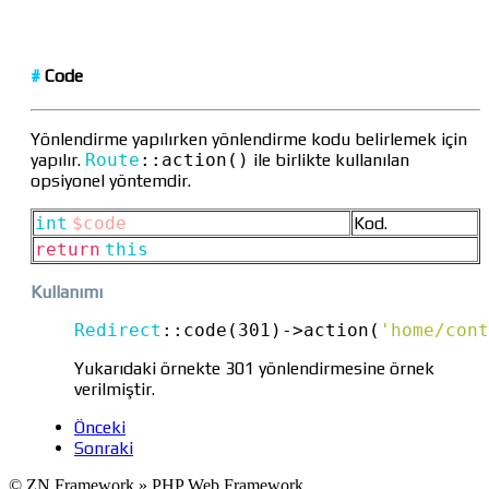
#
Code
Yönlendirme yapılırken yönlendirme kodu belirlemek için
yapılır.
Route
::
action()
ile birlikte kullanılan
opsiyonel yöntemdir.
int
$code
Kod.
return
this
Kullanımı
Redirect
::
code(301)
->
action(
'home/cont
Yukarıdaki örnekte 301 yönlendirmesine örnek
verilmiştir.
Önceki
Sonraki
© ZN Framework » PHP Web Framework