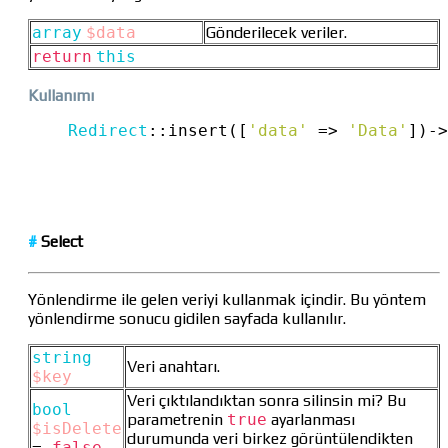
array
$data
Gönderilecek veriler.
return
this
Kullanımı
Redirect
::
insert([
'data'
=>
'Data'
])
->
#
Select
Yönlendirme ile gelen veriyi kullanmak içindir. Bu yöntem
yönlendirme sonucu gidilen sayfada kullanılır.
string
Veri anahtarı.
$key
Veri çıktılandıktan sonra silinsin mi? Bu
bool
parametrenin
true
ayarlanması
$isDelete
durumunda veri birkez görüntülendikten
=
false