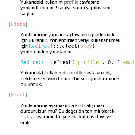
Yukarıdaki kullanım
profile
sayfasına
yönlendirmenin 2 saniye sonra yapılmasını
sağlar.
[
$data
]
Yönlendirme yapılan sayfaya veri göndermek
için kullanılır. Yönlendirilen veriyi kullanabilmek
için
Redirect
::
select(
$key
)
yönteminden yararlanılır.
Redirect
::
refresh(
'profile'
, 0, [
'emai
Yukarıdaki kullanımda
profile
sayfasına hiç
beklemeden
isimli bir veri gönderiminde
email
bulunduk.
[
$exit
]
Yönlendirme aşamasında kod çalışması
durdurulsun mu? Bu değer ön tanımlı olarak
false
ayarlıdır. Bu şekilde kalması tavsiye
edilir.