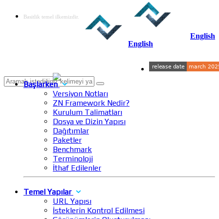
Basitlik temel ilkemizdir.
English
English
Başlarken
Versiyon Notları
ZN Framework Nedir?
Kurulum Talimatları
Dosya ve Dizin Yapısı
Dağıtımlar
Paketler
Benchmark
Terminoloji
İthaf Edilenler
Temel Yapılar
URL Yapısı
İsteklerin Kontrol Edilmesi