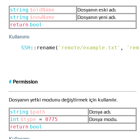
string
$oldName
Dosyanın eski adı.
string
$newName
Dosyanın yeni adı.
return
bool
Kullanımı
SSH
::
rename(
'remote/example.txt'
, 
'rem
#
Permission
Dosyanın yetki modunu değiştirmek için kullanılır.
string
$path
Dosya adı.
int
$type
=
0775
Dosya modu.
return
bool
Kullanımı