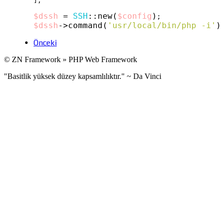
];

$dssh
 = 
SSH
::
new(
$config
)
$dssh
->
command(
'usr/local/bin/php -i'
)
Önceki
© ZN Framework » PHP Web Framework
"Basitlik yüksek düzey kapsamlılıktır." ~ Da Vinci