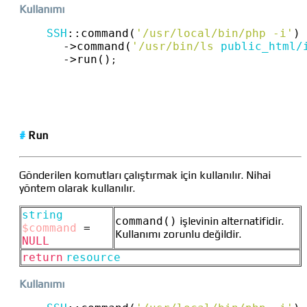
Kullanımı
SSH
::
command(
'/usr/local/bin/php -i'
)
->
command(
'/usr/bin/ls 
public_html/
->
run()
;
#
Run
Gönderilen komutları çalıştırmak için kullanılır. Nihai
yöntem olarak kullanılır.
string
command()
işlevinin alternatifidir.
$command
=
Kullanımı zorunlu değildir.
NULL
return
resource
Kullanımı