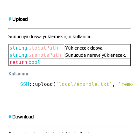
#
Upload
Sunucuya dosya yüklemek için kullanılır.
string
$localPath
Yüklenecek dosya.
string
$remotePath
Sunucuda nereye yüklenecek.
return
bool
Kullanımı
SSH
::
upload(
'local/example.txt'
, 
'remo
#
Download