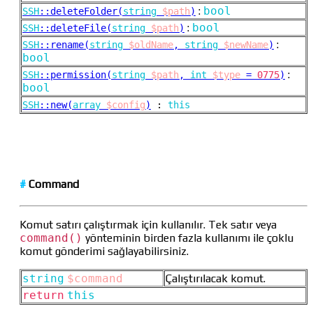
:
bool
SSH
::
deleteFolder(
string
$path
)
:
bool
SSH
::
deleteFile(
string
$path
)
:
SSH
::
rename(
string
$oldName
,
string
$newName
)
bool
:
SSH
::
permission(
string
$path
,
int
$type
=
0775
)
bool
SSH
::
new(
array
$config
)
:
this
#
Command
Komut satırı çalıştırmak için kullanılır. Tek satır veya
command()
yönteminin birden fazla kullanımı ile çoklu
komut gönderimi sağlayabilirsiniz.
string
$command
Çalıştırılacak komut.
return
this