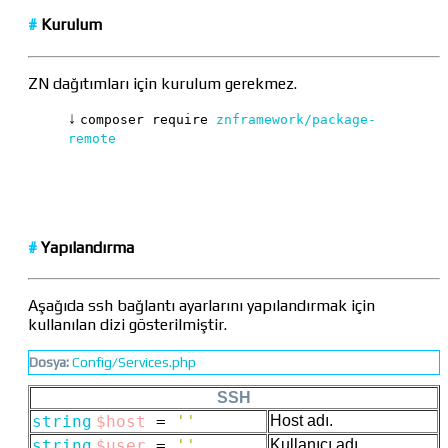
#
Kurulum
ZN dağıtımları için kurulum gerekmez.
↓
composer require
znframework/package-
remote
#
Yapılandırma
Aşağıda ssh bağlantı ayarlarını yapılandırmak için
kullanılan dizi gösterilmiştir.
Dosya:
Config/Services.php
SSH
string
$host
=
''
Host adı.
string
$user
=
''
Kullanıcı adı.