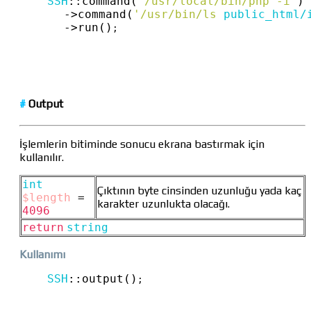
SSH
::
command(
'/usr/local/bin/php -i'
)
->
command(
'/usr/bin/ls 
public_html/
->
run()
;
#
Output
İşlemlerin bitiminde sonucu ekrana bastırmak için
kullanılır.
int
Çıktının byte cinsinden uzunluğu yada kaç
$length
=
karakter uzunlukta olacağı.
4096
return
string
Kullanımı
SSH
::
output()
;