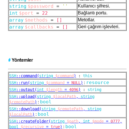
string
$password
=
''
Kullanıcı şifresi.
int
$port
=
22
Bağlantı portu.
array
$methods
=
[]
Metotlar.
array
$callbacks
=
[]
Geri çağrım işlevleri.
#
Yöntemler
SSH
::
command(
string
$command
)
:
this
:
resource
SSH
::
run(
string
$command
=
NULL
)
SSH
::
output(
int
$length
=
4096
)
:
string
SSH
::
upload(
string
$localPath
,
string
:
bool
$remotePath
)
SSH
::
download(
string
$remotePath
,
string
:
bool
$localPath
)
SSH
::
createFolder(
string
$path
,
int
$mode
=
0777
,
:
bool
bool
$recursive
=
true
)