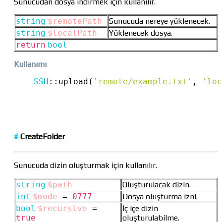
Sunucudan dosya indirmek için kullanılır.
string
$remotePath
Sunucuda nereye yüklenecek.
string
$localPath
Yüklenecek dosya.
return
bool
Kullanımı
SSH
::
upload(
'remote/example.txt'
, 
'loc
#
CreateFolder
Sunucuda dizin oluşturmak için kullanılır.
string
$path
Oluşturulacak dizin.
int
$mode
=
0777
Dosya oluşturma izni.
bool
$recursive
=
İç içe dizin
true
oluşturulabilme.