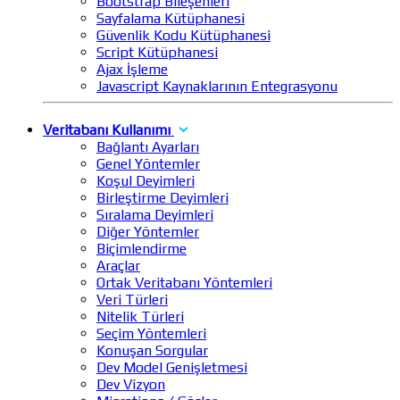
Bootstrap Bileşenleri
Sayfalama Kütüphanesi
Güvenlik Kodu Kütüphanesi
Script Kütüphanesi
Ajax İşleme
Javascript Kaynaklarının Entegrasyonu
Veritabanı Kullanımı
Bağlantı Ayarları
Genel Yöntemler
Koşul Deyimleri
Birleştirme Deyimleri
Sıralama Deyimleri
Diğer Yöntemler
Biçimlendirme
Araçlar
Ortak Veritabanı Yöntemleri
Veri Türleri
Nitelik Türleri
Seçim Yöntemleri
Konuşan Sorgular
Dev Model Genişletmesi
Dev Vizyon