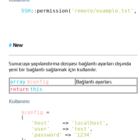
SSH
::
permission(
'remote/example.txt'
, 
#
New
Sunucuya yapılandırma dosyası bağlantı ayarları dışında
yeni bir bağlantı sağlamak için kullanılır.
array
$config
Bağlantı ayarları.
return
this
Kullanımı
$config
 = 
[

'host'
=>
'localhost'
,

'user'
=>
'test'
,

'password'
=>
'1234'