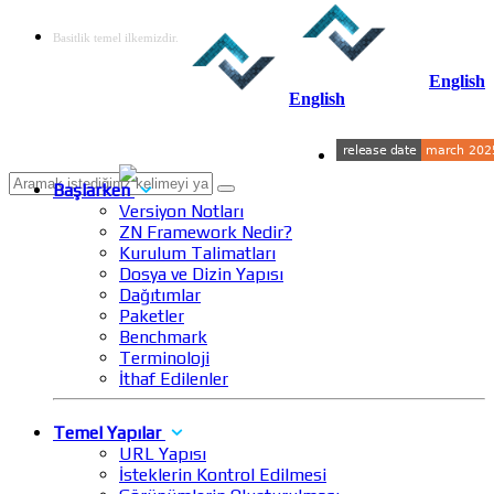
Basitlik temel ilkemizdir.
English
English
Başlarken
Versiyon Notları
ZN Framework Nedir?
Kurulum Talimatları
Dosya ve Dizin Yapısı
Dağıtımlar
Paketler
Benchmark
Terminoloji
İthaf Edilenler
Temel Yapılar
URL Yapısı
İsteklerin Kontrol Edilmesi