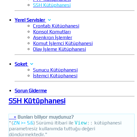
SSH Kütüphanesi
Yerel Servisler
Crontab Kütüphanesi
Konsol Komutları
Asenkron İşlemler
Komut İşlemci Kütüphanesi
Olay İşleme Kütüphanesi
Soket
Sunucu Kütüphanesi
İstemci Kütüphanesi
Sorun Giderme
SSH Kütüphanesi
×
Bunları biliyor muydunuz?
"(
ZN >= 5.6
) Sürümü itibari ile
View
::
kütüphanesi
parametresiz kullanımda tuttuğu değeri
döndürmektedir."