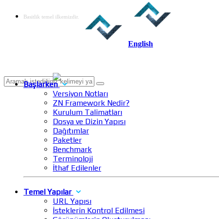
Basitlik temel ilkemizdir.
English
Başlarken
Versiyon Notları
ZN Framework Nedir?
Kurulum Talimatları
Dosya ve Dizin Yapısı
Dağıtımlar
Paketler
Benchmark
Terminoloji
İthaf Edilenler
Temel Yapılar
URL Yapısı
İsteklerin Kontrol Edilmesi