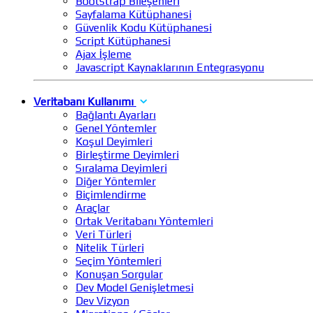
Bootstrap Bileşenleri
Sayfalama Kütüphanesi
Güvenlik Kodu Kütüphanesi
Script Kütüphanesi
Ajax İşleme
Javascript Kaynaklarının Entegrasyonu
Veritabanı Kullanımı
Bağlantı Ayarları
Genel Yöntemler
Koşul Deyimleri
Birleştirme Deyimleri
Sıralama Deyimleri
Diğer Yöntemler
Biçimlendirme
Araçlar
Ortak Veritabanı Yöntemleri
Veri Türleri
Nitelik Türleri
Seçim Yöntemleri
Konuşan Sorgular
Dev Model Genişletmesi
Dev Vizyon