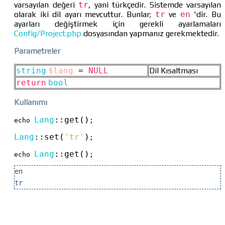
varsayılan değeri
tr
, yani türkçedir. Sistemde varsayılan
olarak iki dil ayarı mevcuttur. Bunlar;
tr
ve
en
'dir. Bu
ayarları değiştirmek için gerekli ayarlamaları
Config/Project.php
dosyasından yapmanız gerekmektedir.
Parametreler
string
$lang
=
NULL
Dil Kısaltması
return
bool
Kullanımı
Lang
::
get()
echo 
;

Lang
::
set(
'tr'
)
;

Lang
::
get()
echo 
;
en
tr