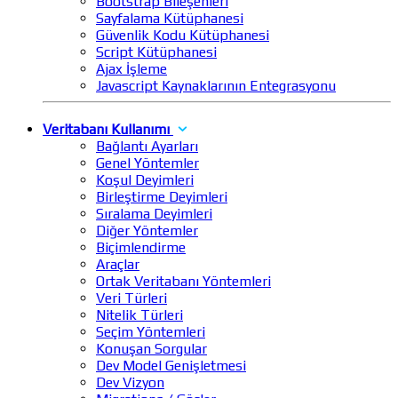
Bootstrap Bileşenleri
Sayfalama Kütüphanesi
Güvenlik Kodu Kütüphanesi
Script Kütüphanesi
Ajax İşleme
Javascript Kaynaklarının Entegrasyonu
Veritabanı Kullanımı
Bağlantı Ayarları
Genel Yöntemler
Koşul Deyimleri
Birleştirme Deyimleri
Sıralama Deyimleri
Diğer Yöntemler
Biçimlendirme
Araçlar
Ortak Veritabanı Yöntemleri
Veri Türleri
Nitelik Türleri
Seçim Yöntemleri
Konuşan Sorgular
Dev Model Genişletmesi
Dev Vizyon