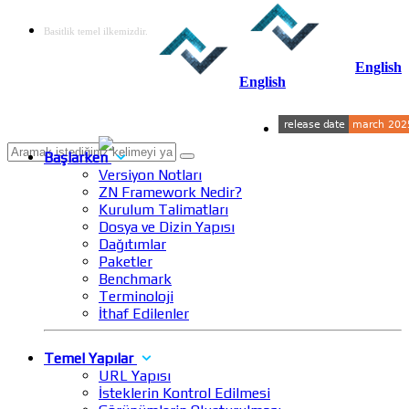
Basitlik temel ilkemizdir.
English
English
Başlarken
Versiyon Notları
ZN Framework Nedir?
Kurulum Talimatları
Dosya ve Dizin Yapısı
Dağıtımlar
Paketler
Benchmark
Terminoloji
İthaf Edilenler
Temel Yapılar
URL Yapısı
İsteklerin Kontrol Edilmesi