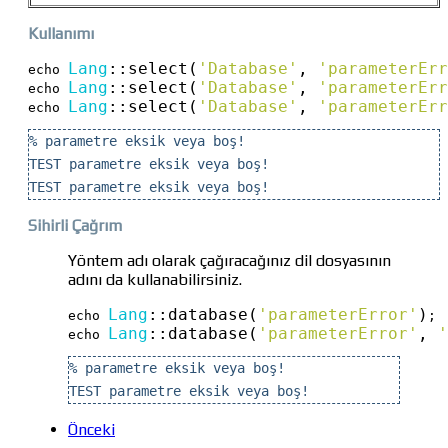
Kullanımı
Lang
::
select(
'Database'
, 
'parameterErr
echo 
Lang
::
select(
'Database'
, 
'parameterErr
echo 
Lang
::
select(
'Database'
, 
'parameterErr
echo 
% parametre eksik veya boş!
TEST parametre eksik veya boş!
TEST parametre eksik veya boş!
Sihirli Çağrım
Yöntem adı olarak çağıracağınız dil dosyasının
adını da kullanabilirsiniz.
Lang
::
database(
'parameterError'
)
echo 
;

Lang
::
database(
'parameterError'
, 
'
echo 
% parametre eksik veya boş!
TEST parametre eksik veya boş!
Önceki