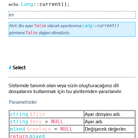
Lang
::
current()
echo 
;
en
Not:
Bu ayar
false
olarak ayarlanırsa
Lang
::
current()
yöntemi
false
değeri döndürür.
#
Select
Sistemde tanımlı olan veya sizin oluşturacağınız dil
dosyalarını kullanmak için bu yöntemden yararlanılır.
Parametreler
string
$file
Ayar dosyası adı.
string
$key
=
NULL
Ayar adı.
mixed
$replace
=
NULL
Değişecek değerler.
return
mixed