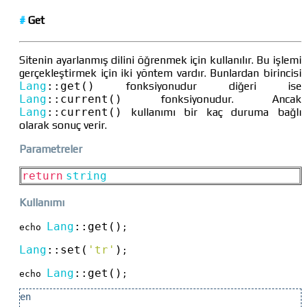
#
Get
Sitenin ayarlanmış dilini öğrenmek için kullanılır. Bu işlemi
gerçekleştirmek için iki yöntem vardır. Bunlardan birincisi
Lang
::
get()
fonksiyonudur diğeri ise
Lang
::
current()
fonksiyonudur. Ancak
Lang
::
current()
kullanımı bir kaç duruma bağlı
olarak sonuç verir.
Parametreler
return
string
Kullanımı
Lang
::
get()
echo 
;     

Lang
::
set(
'tr'
)
;

Lang
::
get()
echo 
;
en