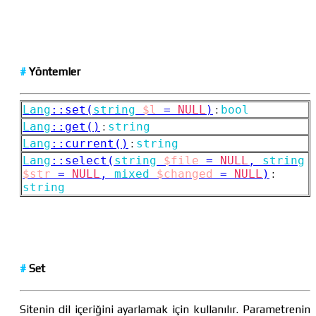
#
Yöntemler
Lang
::
set(
string
$l
=
NULL
)
:
bool
Lang
::
get()
:
string
Lang
::
current()
:
string
Lang
::
select(
string
$file
=
NULL
,
string
$str
=
NULL
,
mixed
$changed
=
NULL
)
:
string
#
Set
Sitenin dil içeriğini ayarlamak için kullanılır. Parametrenin