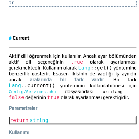
tr
#
Current
Aktif dili öğrenmek için kullanılır. Ancak ayar bölümünden
aktif dil seçeneğinin
true
olarak ayarlanması
gerekmektedir. Kullanım olarak
Lang
::
get()
yöntemine
benzerlik gösterir. Esasen ikisinin de yaptığı iş aynıdır
ancak
aralarında bir fark vardır
. Bu fark
Lang
::
current()
yönteminin kullanılabilmesi için
dosyasındaki
=
Config/Services.php
uri:lang
false
değerinin
true
olarak ayarlanması gerektiğidir.
Parametreler
return
string
Kullanımı