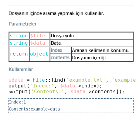
Dosyanın içinde arama yapmak için kullanılır.
Parametreler
string
$file
Dosya yolu.
string
$data
Data.
index
Aranan kelimenin konumu.
return
object
contents
Dosyanın içeriği.
Kullanımlar
$data
 = 
File
::
find(
'example.txt'
, 
'example
output(
'Index:'
, 
$data
->
index)
;

tput(
'Contents:'
, 
$data
->
contents])
ouı
;
Index:1
Contents:example-data