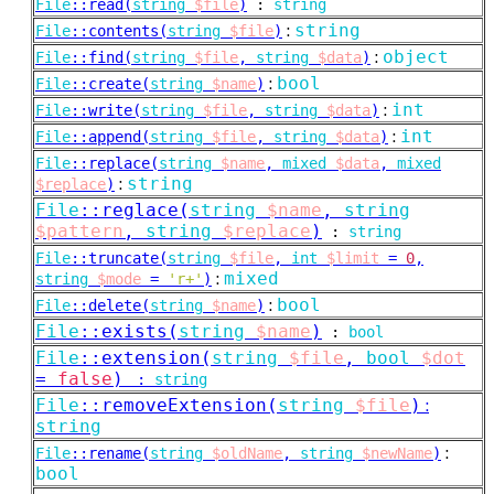
File
::
read(
string
$file
)
:
string
:
string
File
::
contents(
string
$file
)
:
object
File
::
find(
string
$file
,
string
$data
)
:
bool
File
::
create(
string
$name
)
:
int
File
::
write(
string
$file
,
string
$data
)
:
int
File
::
append(
string
$file
,
string
$data
)
File
::
replace(
string
$name
,
mixed
$data
,
mixed
:
string
$replace
)
File
::
reglace(
string
$name
,
string
$pattern
,
string
$replace
)
:
string
File
::
truncate(
string
$file
,
int
$limit
=
0
,
:
mixed
string
$mode
=
'r+'
)
:
bool
File
::
delete(
string
$name
)
File
::
exists(
string
$name
)
:
bool
File
::
extension(
string
$file
,
bool
$dot
=
false
)
:
string
File
::
removeExtension(
string
$file
)
:
string
:
File
::
rename(
string
$oldName
,
string
$newName
)
bool