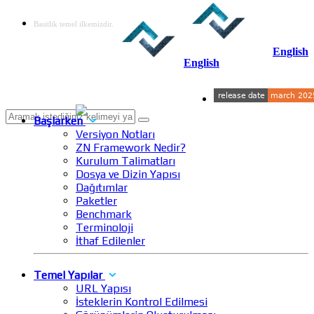
Basitlik temel ilkemizdir.
English
English
Başlarken
Versiyon Notları
ZN Framework Nedir?
Kurulum Talimatları
Dosya ve Dizin Yapısı
Dağıtımlar
Paketler
Benchmark
Terminoloji
İthaf Edilenler
Temel Yapılar
URL Yapısı
İsteklerin Kontrol Edilmesi