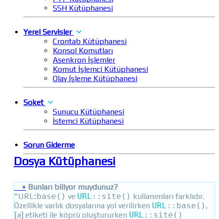
SSH Kütüphanesi
Yerel Servisler
Crontab Kütüphanesi
Konsol Komutları
Asenkron İşlemler
Komut İşlemci Kütüphanesi
Olay İşleme Kütüphanesi
Soket
Sunucu Kütüphanesi
İstemci Kütüphanesi
Sorun Giderme
Dosya Kütüphanesi
×
Bunları biliyor muydunuz?
"URL::
base()
ve
URL
::
site()
kullanımları farklıdır.
Özellikle varlık dosyalarına yol verilirken
URL
::
base()
,
[a] etiketi ile köprü oluştururken
URL
::
site()