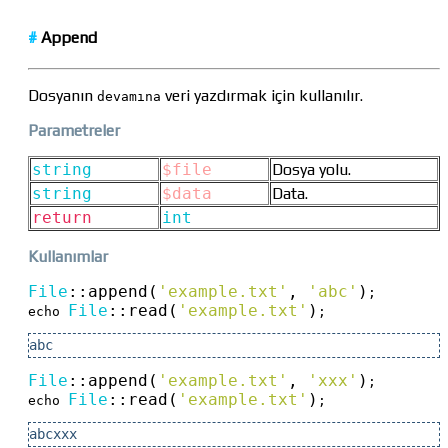
#
Append
Dosyanın
veri yazdırmak için kullanılır.
devamına
Parametreler
string
$file
Dosya yolu.
string
$data
Data.
return
int
Kullanımlar
File
::
append(
'example.txt'
, 
'abc'
)
;

File
::
read(
'example.txt'
)
echo 
;
abc
File
::
append(
'example.txt'
, 
'xxx'
)
;

File
::
read(
'example.txt'
)
echo 
; 
abcxxx