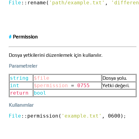
File
::
rename(
'path/example.txt'
, 
'differen
#
Permission
Dosya yetkilerini düzenlemek için kullanılır.
Parametreler
string
$file
Dosya yolu.
int
$permission
=
0755
Yetki değeri.
return
bool
Kullanımlar
File
::
permission(
'example.txt'
, 0600)
;