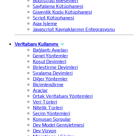
Bootstrap Bileşenleri
Sayfalama Kütüphanesi
Güvenlik Kodu Kütüphanesi
Script Kütüphanesi
Ajax İşleme
Javascript Kaynaklarının Entegrasyonu
Veritabanı Kullanımı
Bağlantı Ayarları
Genel Yöntemler
Koşul Deyimleri
Birleştirme Deyimleri
Sıralama Deyimleri
Diğer Yöntemler
Biçimlendirme
Araçlar
Ortak Veritabanı Yöntemleri
Veri Türleri
Nitelik Türleri
Seçim Yöntemleri
Konuşan Sorgular
Dev Model Genişletmesi
Dev Vizyon