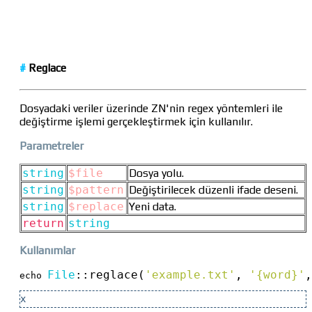
#
Reglace
Dosyadaki veriler üzerinde ZN'nin regex yöntemleri ile
değiştirme işlemi gerçekleştirmek için kullanılır.
Parametreler
string
$file
Dosya yolu.
string
$pattern
Değiştirilecek düzenli ifade deseni.
string
$replace
Yeni data.
return
string
Kullanımlar
File
::
reglace(
'example.txt'
, 
'{word}'
,
echo 
x