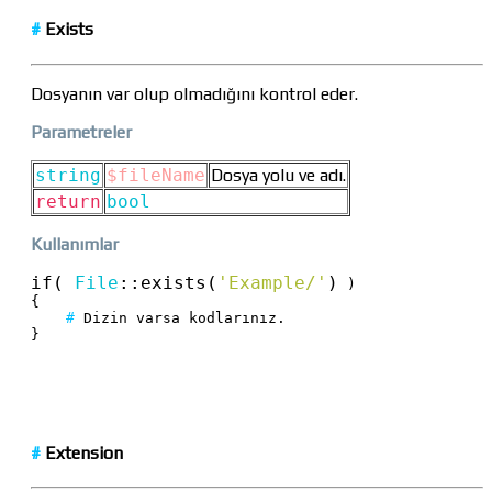
#
Exists
Dosyanın var olup olmadığını kontrol eder.
Parametreler
string
$fileName
Dosya yolu ve adı.
return
bool
Kullanımlar
if( 
File
::
exists(
'Example/'
)
 )

{

#
 Dizin varsa kodlarınız.

}
#
Extension