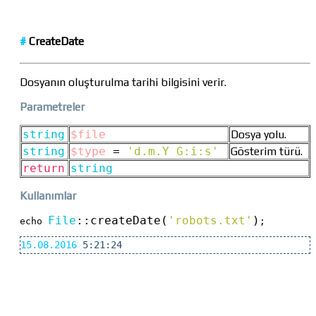
#
CreateDate
Dosyanın oluşturulma tarihi bilgisini verir.
Parametreler
string
$file
Dosya yolu.
string
$type
=
'd.m.Y G:i:s'
Gösterim türü.
return
string
Kullanımlar
File
::
createDate(
'robots.txt'
)
echo 
;
15.08.2016
5:21:24