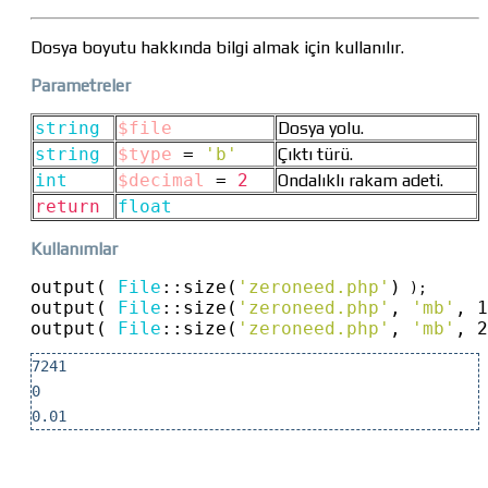
Dosya boyutu hakkında bilgi almak için kullanılır.
Parametreler
string
$file
Dosya yolu.
string
$type
=
'b'
Çıktı türü.
int
$decimal
=
2
Ondalıklı rakam adeti.
return
float
Kullanımlar
output( 
File
::
size(
'zeroneed.php'
)
output( 
File
::
size(
'zeroneed.php'
, 
'mb'
, 1
output( 
File
::
size(
'zeroneed.php'
, 
'mb'
, 2
7241
0
0.01