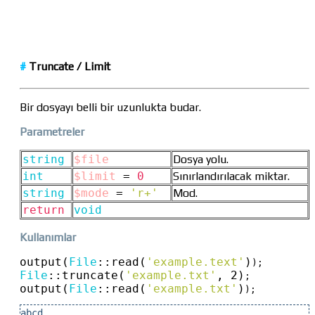
#
Truncate / Limit
Bir dosyayı belli bir uzunlukta budar.
Parametreler
string
$file
Dosya yolu.
int
$limit
=
0
Sınırlandırılacak miktar.
string
$mode
=
'r+'
Mod.
return
void
Kullanımlar
output(
File
::
read(
'example.text'
)
File
::
truncate(
'example.txt'
, 2)
output(
File
::
read(
'example.txt'
)
);
abcd