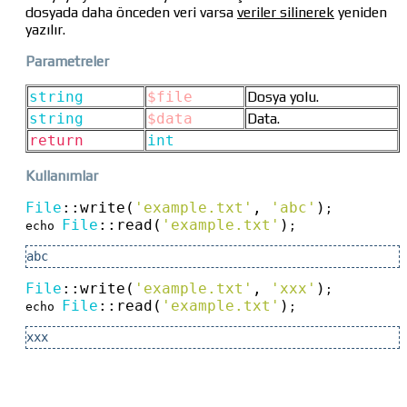
dosyada daha önceden veri varsa
veriler silinerek
yeniden
yazılır.
Parametreler
string
$file
Dosya yolu.
string
$data
Data.
return
int
Kullanımlar
File
::
write(
'example.txt'
, 
'abc'
)
;

File
::
read(
'example.txt'
)
echo 
;
abc
File
::
write(
'example.txt'
, 
'xxx'
)
;

File
::
read(
'example.txt'
)
echo 
; 
xxx