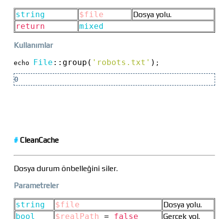
string
$file
Dosya yolu.
return
mixed
Kullanımlar
File
::
group(
'robots.txt'
)
echo 
;
0
#
CleanCache
Dosya durum önbelleğini siler.
Parametreler
string
$file
Dosya yolu.
bool
$realPath
=
false
Gerçek yol.