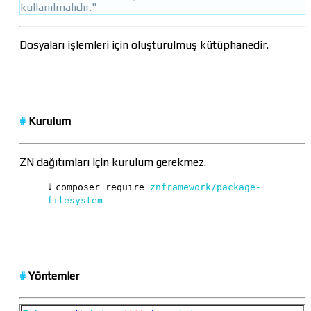
kullanılmalıdır."
Dosyaları işlemleri için oluşturulmuş kütüphanedir.
#
Kurulum
ZN dağıtımları için kurulum gerekmez.
↓
composer require
znframework/package-
filesystem
#
Yöntemler