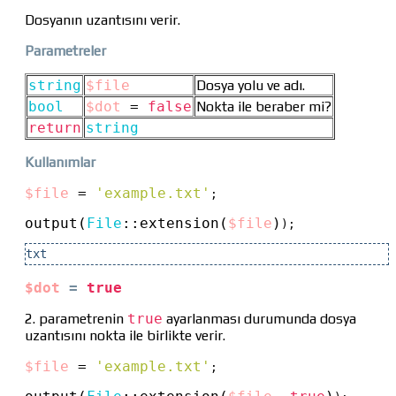
Dosyanın uzantısını verir.
Parametreler
string
$file
Dosya yolu ve adı.
bool
$dot
=
false
Nokta ile beraber mi?
return
string
Kullanımlar
$file
 = 
'example.txt'
;

output(
File
::
extension(
$file
)
);
txt
$dot
=
true
2. parametrenin
true
ayarlanması durumunda dosya
uzantısını nokta ile birlikte verir.
$file
 = 
'example.txt'
;
