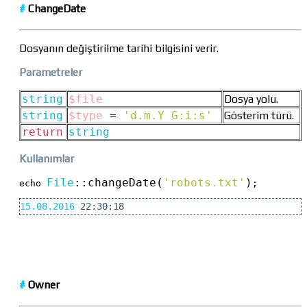
#
ChangeDate
Dosyanın değiştirilme tarihi bilgisini verir.
Parametreler
string
$file
Dosya yolu.
string
$type
=
'd.m.Y G:i:s'
Gösterim türü.
return
string
Kullanımlar
File
::
changeDate(
'robots.txt'
)
echo 
;
15.08.2016
22:30:18
#
Owner