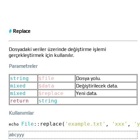
#
Replace
Dosyadaki veriler üzerinde değiştirme işlemi
gerçekleştirmek için kullanılır.
Parametreler
string
$file
Dosya yolu.
mixed
$data
Değiştirilecek data.
mixed
$replace
Yeni data.
return
string
Kullanımlar
File
::
replace(
'example.txt'
, 
'xxx'
, 
'y
echo 
abcyyy