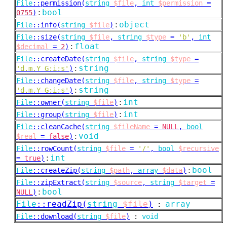
File
::
permission(
string
$file
,
int
$permission
=
:
bool
0755
)
:
object
File
::
info(
string
$file
)
File
::
size(
string
$file
,
string
$type
=
'b'
,
int
:
float
$decimal
=
2
)
File
::
createDate(
string
$file
,
string
$type
=
:
string
'd.m.Y G:i:s'
)
File
::
changeDate(
string
$file
,
string
$type
=
:
string
'd.m.Y G:i:s'
)
:
int
File
::
owner(
string
$file
)
:
int
File
::
group(
string
$file
)
File
::
cleanCache(
string
$fileName
=
NULL
,
bool
:
void
$real
=
false
)
File
::
rowCount(
string
$file
=
'/'
,
bool
$recursive
:
int
=
true
)
:
bool
File
::
createZip(
string
$path
,
array
$data
)
File
::
zipExtract(
string
$source
,
string
$target
=
:
bool
NULL
)
File
::
readZip(
string
$file
)
array
:
File
::
download(
string
$file
)
:
void