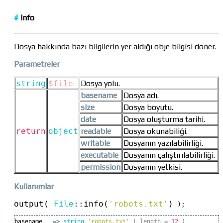
#
Info
Dosya hakkında bazı bilgilerin yer aldığı obje bilgisi döner.
Parametreler
string
$file
Dosya yolu.
basename
Dosya adı.
size
Dosya boyutu.
date
Dosya oluşturma tarihi.
return
object
readable
Dosya okunabiliği.
writable
Dosyanın yazılabilirliği.
executable
Dosyanın çalıştırılabilirliği.
permission
Dosyanın yetkisi.
Kullanımlar
output( 
File
::
info(
'robots.txt'
)
 );
basename
=>
string
'robots.txt'
( length
=
12
)