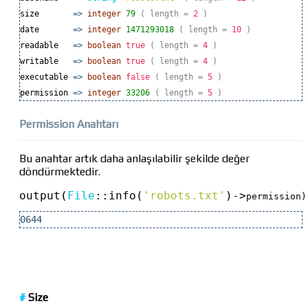
size
=>
integer
79
( length
=
2
)
date
=>
integer
1471293018
( length
=
10
)
readable
=>
boolean
true
( length
=
4
)
writable
=>
boolean
true
( length
=
4
)
executable
=>
boolean
false
( length
=
5
)
permission
=>
integer
33206
( length
=
5
)
Permission Anahtarı
Bu anahtar artık daha anlaşılabilir şekilde değer
döndürmektedir.
output(
File
::
info(
'robots.txt'
)
->
permission)
0644
#
Size