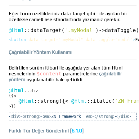
Eğer form özellikleriniz data-target gibi - ile ayrılan bir
özellikse camelCase standartında yazmanız gerekir.
@Html
::
dataTarget(
'.myModal'
)
->
dataToggle(
<button
 data-target=".myModal" data-toggle="modal"
>
E
Çağrılabilir Yöntem Kullanımı
Belirtilen sürüm itibari ile aşağıda yer alan tüm Html
nesnelerinin
$content
parametrelerine
çağrılabilir
yöntem
uygulanabilir hale getirildi.
@Html
::
div

({<

@Html
::
strong({< 
@Html
::
italic(
'ZN Fra
>})
<
div
><
strong
><
em
>ZN Framework
--
em
><
/strong
><
/div
>
Farklı Tür Değer Gönderimi [
6.1.0
]