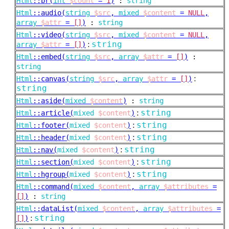
Html
::
br(
int
$count
=
1
)
:
string
Html
::
audio(
string
$src
,
mixed
$content
=
NULL
,
array
$attr
=
[]
)
:
string
Html
::
video(
string
$src
,
mixed
$content
=
NULL
,
:
string
array
$attr
=
[]
)
Html
::
embed(
string
$src
,
array
$attr
=
[]
)
:
string
:
Html
::
canvas(
string
$src
,
array
$attr
=
[]
)
string
Html
::
aside(
mixed
$content
)
:
string
:
string
Html
::
article(
mixed
$content
)
:
string
Html
::
footer(
mixed
$content
)
:
string
Html
::
header(
mixed
$content
)
:
string
Html
::
nav(
mixed
$content
)
:
string
Html
::
section(
mixed
$content
)
:
string
Html
::
hgroup(
mixed
$content
)
Html
::
command(
mixed
$content
,
array
$attributes
=
[]
)
:
string
Html
::
dataList(
mixed
$content
,
array
$attributes
=
:
string
[]
)