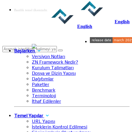
Basitlik temel ilkemizdir.
English
English
Başlarken
Versiyon Notları
ZN Framework Nedir?
Kurulum Talimatları
Dosya ve Dizin Yapısı
Dağıtımlar
Paketler
Benchmark
Terminoloji
İthaf Edilenler
Temel Yapılar
URL Yapısı
İsteklerin Kontrol Edilmesi