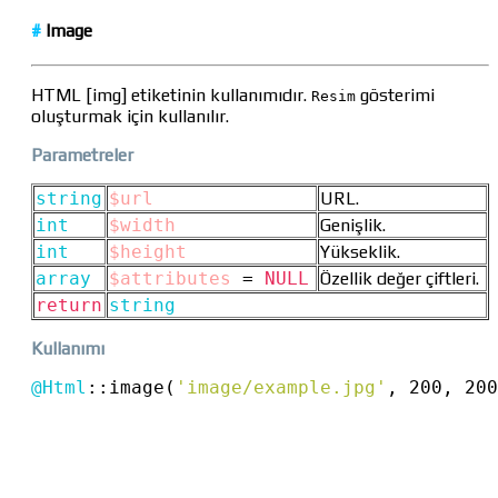
#
Image
HTML [img] etiketinin kullanımıdır.
gösterimi
Resim
oluşturmak için kullanılır.
Parametreler
string
$url
URL.
int
$width
Genişlik.
int
$height
Yükseklik.
array
$attributes
=
NULL
Özellik değer çiftleri.
return
string
Kullanımı
@Html
::
image(
'image/example.jpg'
, 200, 200