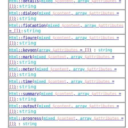
Html
::
details(
mixed
$content
,
array
$attributes
=
:
string
[]
)
Html
::
dialog(
mixed
$content
,
array
$attributes
=
:
string
[]
)
Html
::
figCaption(
mixed
$content
,
array
$attributes
:
string
=
[]
)
Html
::
figure(
mixed
$content
,
array
$attributes
=
:
string
[]
)
Html
::
keygen(
array
$attributes
=
[]
)
:
string
Html
::
mark(
mixed
$content
,
array
$attributes
=
:
string
[]
)
Html
::
meter(
mixed
$content
,
array
$attributes
=
:
string
[]
)
Html
::
time(
mixed
$content
,
array
$attributes
=
:
string
[]
)
Html
::
summary(
mixed
$content
,
array
$attributes
=
:
string
[]
)
Html
::
output(
mixed
$content
,
array
$attributes
=
:
string
[]
)
Html
::
progress(
mixed
$content
,
array
$attributes
=
[]
)
:
string