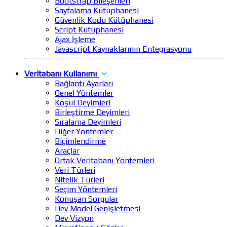
Bootstrap Bileşenleri
Sayfalama Kütüphanesi
Güvenlik Kodu Kütüphanesi
Script Kütüphanesi
Ajax İşleme
Javascript Kaynaklarının Entegrasyonu
Veritabanı Kullanımı
Bağlantı Ayarları
Genel Yöntemler
Koşul Deyimleri
Birleştirme Deyimleri
Sıralama Deyimleri
Diğer Yöntemler
Biçimlendirme
Araçlar
Ortak Veritabanı Yöntemleri
Veri Türleri
Nitelik Türleri
Seçim Yöntemleri
Konuşan Sorgular
Dev Model Genişletmesi
Dev Vizyon