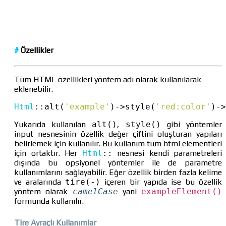
#
Özellikler
Tüm HTML özellikleri yöntem adı olarak kullanılarak
eklenebilir.
Html
::
alt(
'example'
)
->
style(
'red:color'
)
->
Yukarıda kullanılan
alt()
,
style()
gibi yöntemler
input nesnesinin özellik değer çiftini oluşturan yapıları
belirlemek için kullanılır. Bu kullanım tüm html elementleri
için ortaktır. Her
Html
::
nesnesi kendi parametreleri
dışında bu opsiyonel yöntemler ile de parametre
kullanımlarını sağlayabilir. Eğer özellik birden fazla kelime
ve aralarında
tire(-)
içeren bir yapıda ise bu özellik
yöntem olarak
camelCase
yani
exampleElement()
formunda kullanılır.
Tire Ayraçlı Kullanımlar