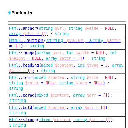
#
Yöntemler
Html
::
anchor(
string
$url
,
string
$value
=
NULL
,
array
$attr
=
[]
)
:
string
Html
::
button(
string
$value
,
array
$attr
=
[]
)
:
string
Html
::
image(
string
$src
,
int
$width
=
NULL
,
int
$height
=
NULL
,
array
$attr
=
[]
)
:
string
Html
::
heading(
mixed
$content
,
int
$type
=
3
,
array
$attr
=
[]
)
:
string
Html
::
font(
mixed
$content
,
string
$size
=
NULL
,
string
$color
=
NULL
,
string
$face
=
NULL
)
:
string
:
Html
::
parag(
mixed
$content
,
array
$arr
=
[]
)
string
:
Html
::
bold(
mixed
$content
,
array
$arr
=
[]
)
string
:
Html
::
strong(
mixed
$content
,
array
$arr
=
[]
)
string