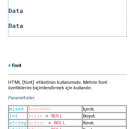
Data
Data
#
Font
HTML [font] etiketinin kullanımıdır. Metnin font
özelliklerini biçimlendirmek için kullanılır.
Parametreler
mixed
$content
İçerik.
int
$size
=
NULL
Boyut.
string
$color
=
NULL
Renk.