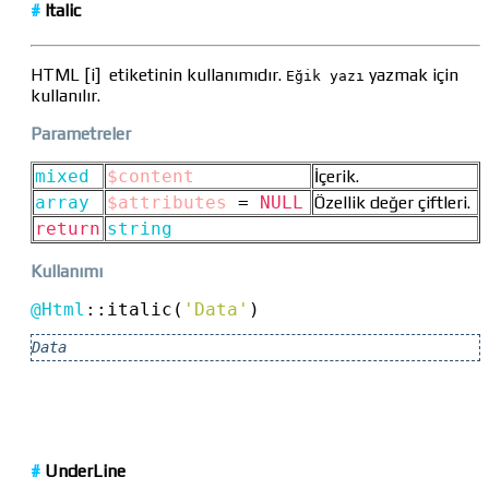
#
Italic
HTML [i] etiketinin kullanımıdır.
yazmak için
Eğik yazı
kullanılır.
Parametreler
mixed
$content
İçerik.
array
$attributes
=
NULL
Özellik değer çiftleri.
return
string
Kullanımı
@Html
::
italic(
'Data'
)
Data
#
UnderLine