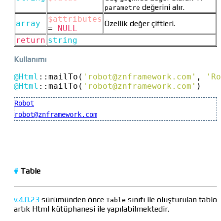
değerini alır.
parametre
$attributes
array
Özellik değer çiftleri.
=
NULL
return
string
Kullanımı
@Html
::
mailTo(
'
robot@znframework.com
'
, 
'Ro
@Html
::
mailTo(
'
robot@znframework.com
'
)
Robot
robot@znframework.com
#
Table
v.
4.0.23
sürümünden önce
sınıfı ile oluşturulan tablo
Table
artık Html kütüphanesi ile yapılabilmektedir.