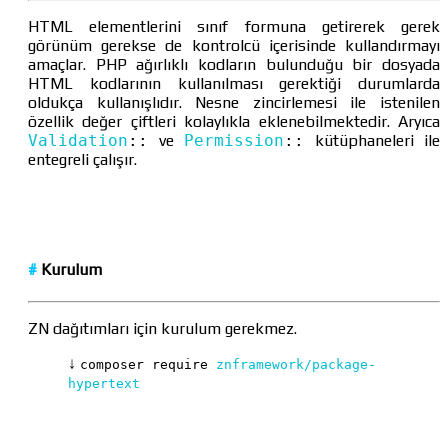
HTML elementlerini sınıf formuna getirerek gerek
görünüm gerekse de kontrolcü içerisinde kullandırmayı
amaçlar. PHP ağırlıklı kodların bulunduğu bir dosyada
HTML kodlarının kullanılması gerektiği durumlarda
oldukça kullanışlıdır. Nesne zincirlemesi ile istenilen
özellik değer çiftleri kolaylıkla eklenebilmektedir. Aryıca
Validation
::
ve
Permission
::
kütüphaneleri ile
entegreli çalışır.
#
Kurulum
ZN dağıtımları için kurulum gerekmez.
↓
composer require
znframework/package-
hypertext