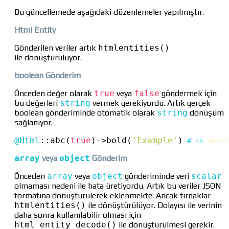
Bu güncellemede aşağıdaki düzenlemeler yapılmıştır.
Html Entity
Gönderilen veriler artık
htmlentities()
ile dönüştürülüyor.
boolean Gönderim
Önceden değer olarak
true
veya
false
göndermek için
bu değerleri
string
vermek gerekiyordu. Artık gerçek
boolean gönderiminde otomatik olarak
string
dönüşüm
sağlanıyor.
@Html
::
abc(
true
)
->
bold(
'Example'
)
#
<b
 abc="
array
veya
object
Gönderim
Önceden
array
veya
object
gönderiminde veri
scalar
olmaması nedeni ile hata üretiyordu. Artık bu veriler JSON
formatına dönüştürülerek eklenmekte. Ancak tırnaklar
htmlentities()
ile dönüştürülüyor. Dolayısı ile verinin
daha sonra kullanılabilir olması için
html_entity_decode()
ile dönüştürülmesi gerekir.