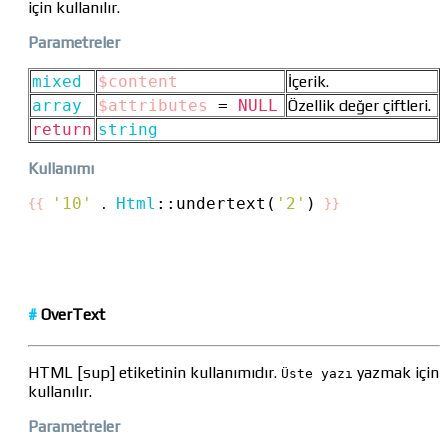
için kullanılır.
Parametreler
mixed
$content
İçerik.
array
$attributes
=
NULL
Özellik değer çiftleri.
return
string
Kullanımı
'10'
Html
::
undertext(
'2'
)
{{
 . 
}}
#
OverText
HTML [sup] etiketinin kullanımıdır.
yazmak için
Üste yazı
kullanılır.
Parametreler