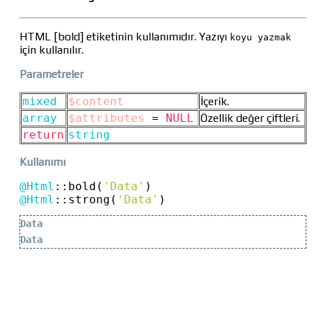
HTML [bold] etiketinin kullanımıdır. Yazıyı
koyu yazmak
için kullanılır.
Parametreler
mixed
$content
İçerik.
array
$attributes
=
NULL
Özellik değer çiftleri.
return
string
Kullanımı
@Html
::
bold(
'Data'
)
@Html
::
strong(
'Data'
)
Data
Data