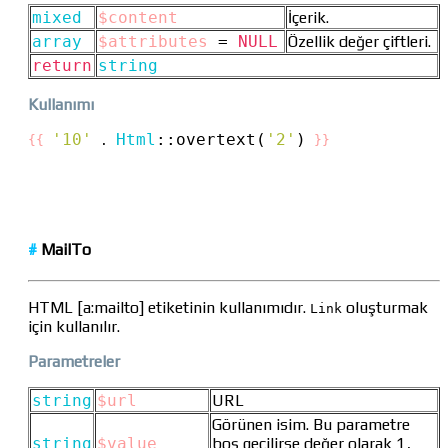
mixed
$content
İçerik.
array
$attributes
=
NULL
Özellik değer çiftleri.
return
string
Kullanımı
'10'
Html
::
overtext(
'2'
)
{{
 . 
}}
#
MailTo
HTML [a:mailto] etiketinin kullanımıdır.
oluşturmak
Link
için kullanılır.
Parametreler
string
$url
URL
Görünen isim. Bu parametre
string
$value
boş geçilirse değer olarak 1
.