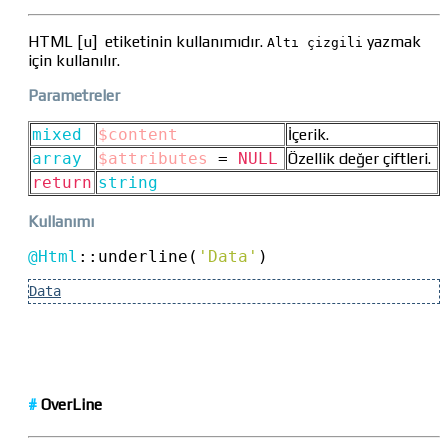
HTML [u] etiketinin kullanımıdır.
yazmak
Altı çizgili
için kullanılır.
Parametreler
mixed
$content
İçerik.
array
$attributes
=
NULL
Özellik değer çiftleri.
return
string
Kullanımı
@Html
::
underline(
'Data'
)
Data
#
OverLine