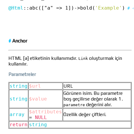
@Html
::
abc(["a" 
=>
 1])
->
bold(
'Example'
)
#
#
Anchor
HTML [a] etiketinin kullanımıdır.
oluşturmak için
Link
kullanılır.
Parametreler
string
$url
URL
Görünen isim. Bu parametre
string
$value
boş geçilirse değer olarak 1
.
değerini alır.
parametre
$attributes
array
Özellik değer çiftleri.
=
NULL
return
string