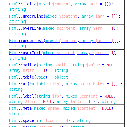
:
Html
::
italic(
mixed
$content
,
array
$arr
=
[]
)
string
:
Html
::
underLine(
mixed
$content
,
array
$arr
=
[]
)
string
:
Html
::
overLine(
mixed
$content
,
array
$arr
=
[]
)
string
:
Html
::
underText(
mixed
$content
,
array
$arr
=
[]
)
string
:
Html
::
overText(
mixed
$content
,
array
$arr
=
[]
)
string
Html
::
mailTo(
string
$mail
,
string
$value
=
NULL
,
array
$attr
=
[]
)
:
string
Html
::
table(
void
)
:
object
Html
::
ul(
callable
$list
,
array
$attributes
=
[]
)
:
string
Html
::
label(
string
$for
,
mixed
$content
=
NULL
,
string
$form
=
NULL
,
array
$attr
=
[]
)
:
string
Html
::
meta(
mixed
$name
,
mixed
$content
=
NULL
)
:
string
Html
::
space(
int
$count
=
4
)
:
string