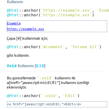
Kullanımı
@Html
::
anchor(
'https://example.xxx'
, 
'Exam
@Html
::
anchor(
'https://example.xxx'
)
Example
https://example.xxx
Çapa [#] kullanmak için;
@Html
::
anchor(
'#comment'
, 
'Yoruma Git'
)
gibi kullanılır.
Void
Kullanımı [
6.1.0
]
Bu güncellemede
':void'
kullanımı ile
a[hreft="javascript:
void(0)
"] kullanım özelliği
eklenmiştir.
@Html
::
anchor(
':void'
, 
'Edit'
)
<
a
href="javascript:
void(0)
;">Edit<
/
a
>