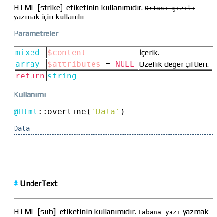
HTML [strike] etiketinin kullanımıdır.
Ortası çizili
yazmak için kullanılır
Parametreler
mixed
$content
İçerik.
array
$attributes
=
NULL
Özellik değer çiftleri.
return
string
Kullanımı
@Html
::
overline(
'Data'
)
Data
#
UnderText
HTML [sub] etiketinin kullanımıdır.
yazmak
Tabana yazı