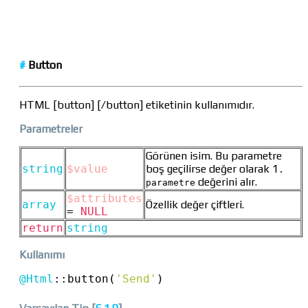
#
Button
HTML [button] [/button] etiketinin kullanımıdır.
Parametreler
Görünen isim. Bu parametre
string
$value
boş geçilirse değer olarak 1
.
değerini alır.
parametre
$attributes
array
Özellik değer çiftleri.
=
NULL
return
string
Kullanımı
@Html
::
button(
'Send'
)