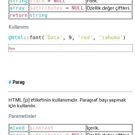
string
$face
=
NULL
Font.
array
$attributes
=
NULL
Özellik değer çiftleri.
return
string
Kullanımı
@Html
::
font(
'Data'
, 9, 
'red'
, 
'tahoma'
)
Data
#
Parag
HTML [p] etiketinin kullanımıdır. Paragraf başı yapmak
için kullanılır.
Parametreler
mixed
$content
İçerik.