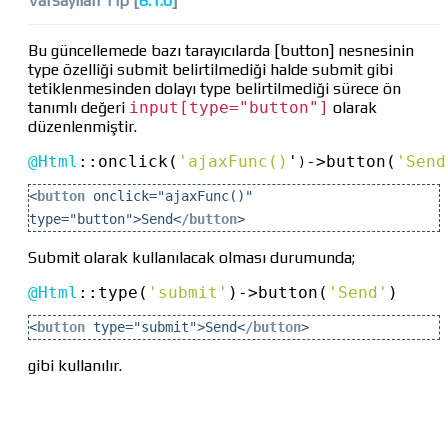
Varsayılan Tip [
6.1.0
]
Bu güncellemede bazı tarayıcılarda [button] nesnesinin
type özelliği submit belirtilmediği halde submit gibi
tetiklenmesinden dolayı type belirtilmediği sürece ön
tanımlı değeri
input[type="button"]
olarak
düzenlenmiştir.
@Html
::
onclick(
'ajaxFunc()
'
->
button(
'Send
)
<
button
onclick="
ajaxFunc()
"
type="button">Send<
/
button
>
Submit olarak kullanılacak olması durumunda;
@Html
::
type(
'submit'
)
->
button(
'Send'
)
<
button
type="submit">Send<
/button
>
gibi kullanılır.