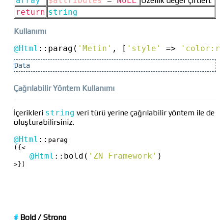
array
$attributes
=
NULL
Özellik değer çiftleri.
return
string
Kullanımı
@Html
::
parag(
'Metin'
, [
'style'
=>
'color:r
Data
Çağrılabilir Yöntem Kullanımı
İçerikleri
string
veri türü yerine çağrılabilir yöntem ile de
oluşturabilirsiniz.
@Html
::
parag

({<

@Html
::
bold(
'ZN Framework'
)
>})
#
Bold /
Strong