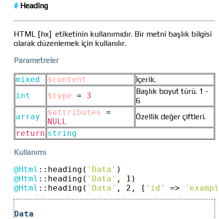
#
Heading
HTML [hx] etiketinin kullanımıdır. Bir metni başlık bilgisi
olarak düzenlemek için kullanılır.
Parametreler
mixed
$content
İçerik.
Başlık boyut türü. 1 -
int
$type
=
3
6
$attributes
=
array
Özellik değer çiftleri.
NULL
return
string
Kullanımı
@Html
::
heading(
'Data'
)
@Html
::
heading(
'Data'
, 1)
@Html
::
heading(
'Data'
, 2, [
'id'
=>
'exampl
Data