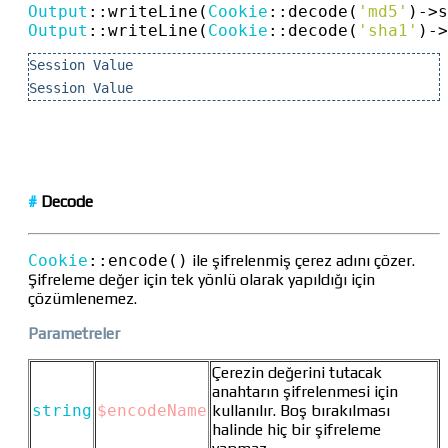
Output
::
writeLine(
Cookie
::
decode(
'md5'
)
->
s
Output
::
writeLine(
Cookie
::
decode(
'sha1'
)
->
Session Value
Session Value
#
Decode
Cookie
::
encode()
ile şifrelenmiş çerez adını çözer.
Şifreleme değer için tek yönlü olarak yapıldığı için
çözümlenemez.
Parametreler
Çerezin değerini tutacak
anahtarın şifrelenmesi için
string
$encodeName
kullanılır. Boş bırakılması
halinde hiç bir şifreleme