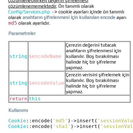
çözümlenebilirken değerin şifrelemesi
çözümlenememektedir
. Ön tanımlı olarak
Config/Services.php
->
cookie ayarları içinde ön tanımlı
olarak
anahtarın şifrelenmesi için kullanılan encode
ayarı
md5
olarak ayarlıdır.
Parametreler
Çerezin değerini tutacak
anahtarın şifrelenmesi için
string
$encodeName
kullanılır. Boş bırakılması
halinde hiç bir şifreleme
yapmaz.
Çerezin verisini şifrelemek için
kullanılır. Boş bırakılması
string
$encodeValue
halinde hiç bir şifreleme
yapmaz.
return
this
Kullanımı
Cookie
::
encode(
'md5'
)
->
insert(
'sessionValu
Cookie
::
encode(
'sha1'
)
->
insert(
'sessionVal