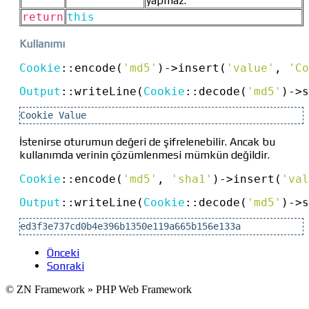
yapmaz.
return
this
Kullanımı
Cookie
::
encode(
'md5'
)
->
insert(
'value'
, 
'Co
Output
::
writeLine(
Cookie
::
decode(
'md5'
)
->
s
Cookie Value
İstenirse oturumun değeri de şifrelenebilir. Ancak bu
kullanımda verinin çözümlenmesi mümkün değildir.
Cookie
::
encode(
'md5'
, 
'sha1'
)
->
insert(
'val
Output
::
writeLine(
Cookie
::
decode(
'md5'
)
->
s
ed3f3e737cd0b4e396b1350e119a665b156e133a
Önceki
Sonraki
© ZN Framework » PHP Web Framework