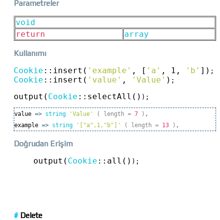
Parametreler
void
return
array
Kullanımı
Cookie
::
insert(
'example'
, [
'a'
, 1, 
'b'
])
Cookie
::
insert(
'value'
, 
'Value'
)
;

output(
Cookie
::
selectAll()
);
value
=>
string
'Value'
( length
=
7
)
,
example
=>
string
'["a",1,"b"]'
( length
=
13
)
,
Doğrudan Erişim
output(
Cookie
::
all()
);
#
Delete