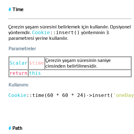
#
Time
Çerezin yaşam süresini belirlemek için kullanılır. Opsiyonel
yöntemdir.
Cookie
::
insert()
yönteminin 3.
parametresi yerine kullanılır.
Parametreler
Çerezin yaşam süresinin saniye
Scalar
$time
cinsinden belirtilmesidir.
return
this
Kullanımı
Cookie
::
time(60 * 60 * 24)
->
insert(
'oneDay
#
Path