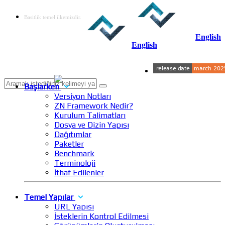
Basitlik temel ilkemizdir.
English
English
Başlarken
Versiyon Notları
ZN Framework Nedir?
Kurulum Talimatları
Dosya ve Dizin Yapısı
Dağıtımlar
Paketler
Benchmark
Terminoloji
İthaf Edilenler
Temel Yapılar
URL Yapısı
İsteklerin Kontrol Edilmesi