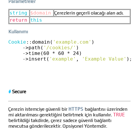
Parametreler
string
$domain
Çerezlerin geçerli olacağı alan adı.
return
this
Kullanımı
Cookie
::
domain(
'example.com'
)
->
path(
'/cookies/'
)
->
time(60 * 60 * 24)
->
insert(
'example'
, 
'Example Value'
)
;
#
Secure
Çerezin istemciye güvenli bir
HTTPS
bağlantısı üzerinden
mi aktarılması gerektiğini belirtmek için kullanılır.
TRUE
belirtildiği takdirde, çerez sadece güvenli bağlantı
mevcutsa gönderilecektir. Opsiyonel Yöntemdir.