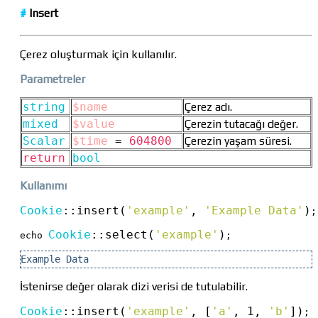
#
Insert
Çerez oluşturmak için kullanılır.
Parametreler
string
$name
Çerez adı.
mixed
$value
Çerezin tutacağı değer.
Scalar
$time
=
604800
Çerezin yaşam süresi.
return
bool
Kullanımı
Cookie
::
insert(
'example'
, 
'Example Data'
)
;

Cookie
::
select(
'example'
)
echo 
;
Example Data
İstenirse değer olarak dizi verisi de tutulabilir.
Cookie
::
insert(
'example'
, [
'a'
, 1, 
'b'
])
;
