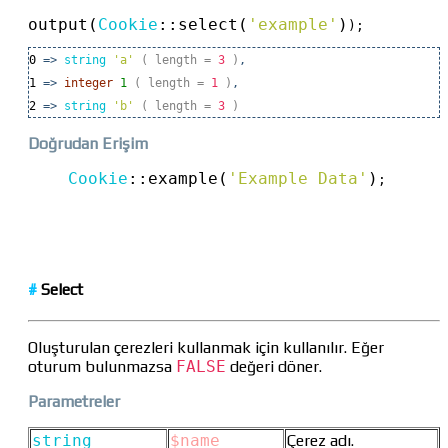
output(
Cookie
::
select(
'example'
)
);
0
=>
string
'a'
( length
=
3
)
,
1
=>
integer
1
( length
=
1
)
,
2
=>
string
'b'
( length
=
3
)
Doğrudan Erişim
Cookie
::
example(
'Example Data'
)
;
#
Select
Oluşturulan çerezleri kullanmak için kullanılır. Eğer
oturum bulunmazsa
FALSE
değeri döner.
Parametreler
string
$name
Çerez adı.