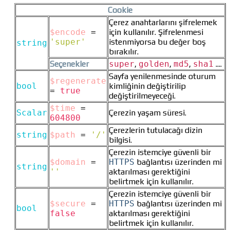
Cookie
Çerez anahtarlarını şifrelemek
$encode
=
için kullanılır. Şifrelenmesi
'super'
istenmiyorsa bu değer boş
string
bırakılır.
Seçenekler
super
,
golden
,
md5
,
sha1
....
Sayfa yenilenmesinde oturum
$regenerate
bool
kimliğinin değiştirilip
=
true
değiştirilmeyeceği.
$time
=
Scalar
Çerezin yaşam süresi.
604800
Çerezlerin tutulacağı dizin
string
$path
=
'/'
bilgisi.
Çerezin istemciye güvenli bir
$domain
=
HTTPS
bağlantısı üzerinden mi
string
''
aktarılması gerektiğini
belirtmek için kullanılır.
Çerezin istemciye güvenli bir
$secure
=
HTTPS
bağlantısı üzerinden mi
bool
false
aktarılması gerektiğini
belirtmek için kullanılır.