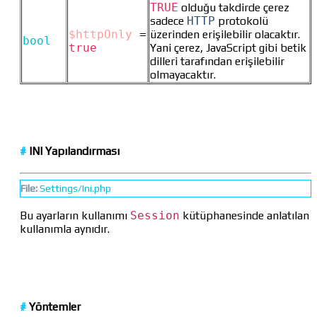
TRUE
olduğu takdirde çerez
sadece
HTTP
protokolü
$httpOnly
=
üzerinden erişilebilir olacaktır.
bool
true
Yani çerez, JavaScript gibi betik
dilleri tarafından erişilebilir
olmayacaktır.
#
INI Yapılandırması
File:
Settings/Ini.php
Bu ayarların kullanımı
Session
kütüphanesinde anlatılan
kullanımla aynıdır.
#
Yöntemler