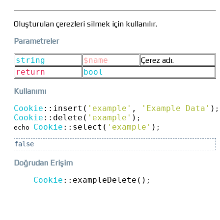
Oluşturulan çerezleri silmek için kullanılır.
Parametreler
string
$name
Çerez adı.
return
bool
Kullanımı
Cookie
::
insert(
'example'
, 
'Example Data'
)
Cookie
::
delete(
'example'
)
;

Cookie
::
select(
'example'
)
echo 
;
false
Doğrudan Erişim
Cookie
::
exampleDelete()
;