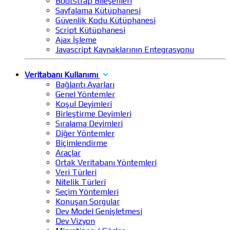
Bootstrap Bileşenleri
Sayfalama Kütüphanesi
Güvenlik Kodu Kütüphanesi
Script Kütüphanesi
Ajax İşleme
Javascript Kaynaklarının Entegrasyonu
Veritabanı Kullanımı
Bağlantı Ayarları
Genel Yöntemler
Koşul Deyimleri
Birleştirme Deyimleri
Sıralama Deyimleri
Diğer Yöntemler
Biçimlendirme
Araçlar
Ortak Veritabanı Yöntemleri
Veri Türleri
Nitelik Türleri
Seçim Yöntemleri
Konuşan Sorgular
Dev Model Genişletmesi
Dev Vizyon