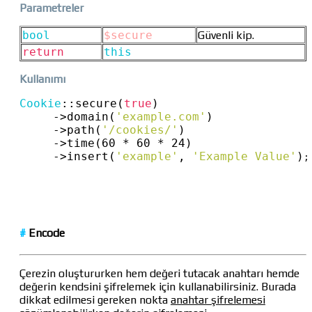
Parametreler
bool
$secure
Güvenli kip.
return
this
Kullanımı
Cookie
::
secure(
true
)
->
domain(
'example.com'
)
->
path(
'/cookies/'
)
->
time(60 * 60 * 24)
->
insert(
'example'
, 
'Example Value'
)
;
#
Encode
Çerezin oluştururken hem değeri tutacak anahtarı hemde
değerin kendsini şifrelemek için kullanabilirsiniz. Burada
dikkat edilmesi gereken nokta
anahtar şifrelemesi