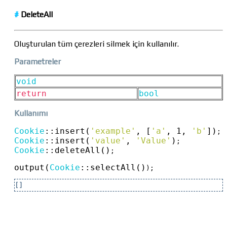
#
DeleteAll
Oluşturulan tüm çerezleri silmek için kullanılır.
Parametreler
void
return
bool
Kullanımı
Cookie
::
insert(
'example'
, [
'a'
, 1, 
'b'
])
Cookie
::
insert(
'value'
, 
'Value'
)
Cookie
::
deleteAll()
;

output(
Cookie
::
selectAll()
);
[]